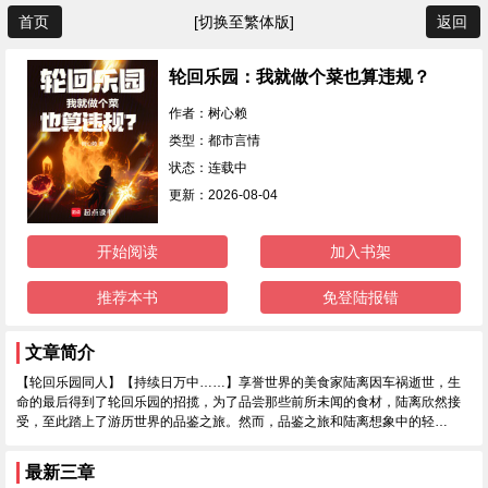
首页
[切换至繁体版]
返回
轮回乐园：我就做个菜也算违规？
作者：树心赖
类型：都市言情
状态：连载中
更新：2026-08-04
开始阅读
加入书架
推荐本书
免登陆报错
文章简介
【轮回乐园同人】【持续日万中……】享誉世界的美食家陆离因车祸逝世，生
命的最后得到了轮回乐园的招揽，为了品尝那些前所未闻的食材，陆离欣然接
受，至此踏上了游历世界的品鉴之旅。然而，品鉴之旅和陆离想象中的轻…
最新三章