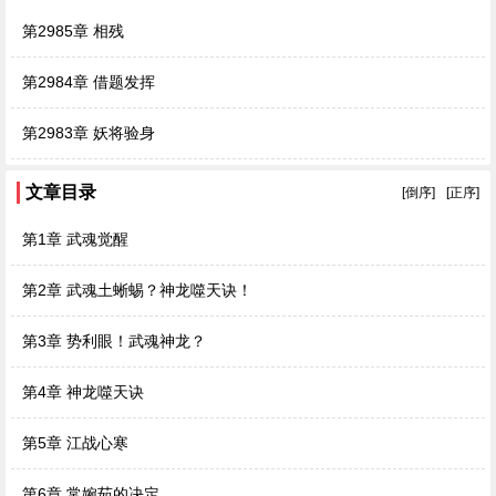
第2985章 相残
第2984章 借题发挥
第2983章 妖将验身
文章目录
[倒序]
[正序]
第1章 武魂觉醒
第2章 武魂土蜥蜴？神龙噬天诀！
第3章 势利眼！武魂神龙？
第4章 神龙噬天诀
第5章 江战心寒
第6章 常婉茹的决定