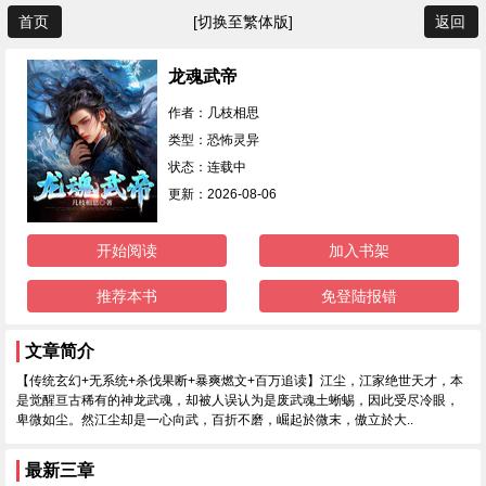
首页
[切换至繁体版]
返回
龙魂武帝
作者：几枝相思
类型：恐怖灵异
状态：连载中
更新：2026-08-06
开始阅读
加入书架
推荐本书
免登陆报错
文章简介
【传统玄幻+无系统+杀伐果断+暴爽燃文+百万追读】江尘，江家绝世天才，本
是觉醒亘古稀有的神龙武魂，却被人误认为是废武魂土蜥蜴，因此受尽冷眼，
卑微如尘。然江尘却是一心向武，百折不磨，崛起於微末，傲立於大..
最新三章