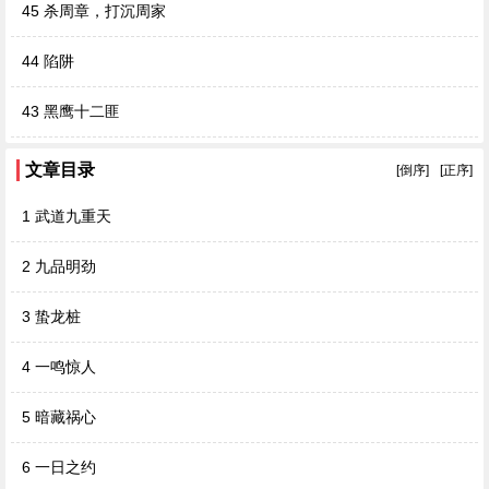
45 杀周章，打沉周家
44 陷阱
43 黑鹰十二匪
文章目录
[倒序]
[正序]
1 武道九重天
2 九品明劲
3 蛰龙桩
4 一鸣惊人
5 暗藏祸心
6 一日之约