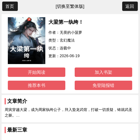
首页
[切换至繁体版]
返回
大梁第一纨绔！
作者：无畏的小菠萝
类型：玄幻魔法
状态：连载中
更新：2026-06-19
开始阅读
加入书架
推荐本书
免登陆报错
文章简介
周寅穿越大梁，成为周家纨绔公子，拜入蛰龙武馆，打破一切质疑，铸就武圣
之躯。…
最新三章