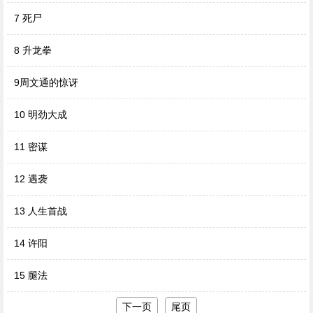
7 死尸
8 升龙拳
9周文通的惊讶
10 明劲大成
11 密谋
12 遇袭
13 人生首战
14 许阳
15 腿法
下一页
尾页