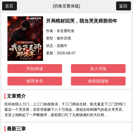
首页
[切换至繁体版]
返回
开局棺材回哭，我当哭灵师那些年
作者：米丢爱吃鱼
类型：都市言情
状态：连载中
更新：2026-08-07
开始阅读
加入书架
推荐本书
免登陆报错
文章简介
民间有阴人六门，上三门执棋推演，下三门搏命生财。陈无量是下三门悲鸣门
最后一个哭灵师，首富管家砸下八十万现金，请他去给刚咽气的老太爷哭灵。
灵堂上他刚起了一声断肠哭，面前那口钉了九根镇魂钉的大红棺…
最新三章