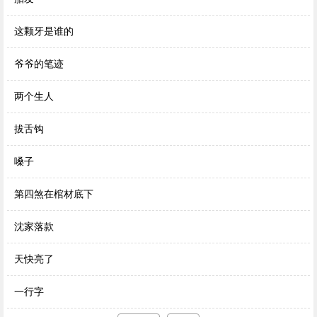
这颗牙是谁的
爷爷的笔迹
两个生人
拔舌钩
嗓子
第四煞在棺材底下
沈家落款
天快亮了
一行字