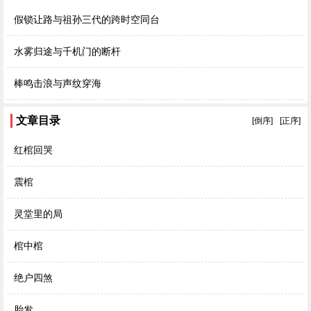
假锁让路与祖孙三代的跨时空同台
水雾归途与千机门的断杆
棒鸣击浪与声纹穿海
文章目录
[倒序]
[正序]
红棺回哭
震棺
灵堂里的局
棺中棺
绝户四煞
胎发