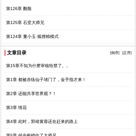
第126章 翻脸
第125章 石坚大师兄
第124章 董小玉·狐狸精模式
文章目录
[倒序]
[正序]
第15章不知为什麽审核给禁了。。
第1章 都被赤练仙子堵门了，金手指才来！
第2章 还能共享世界观？！
第3章 情花
第4章 此时，郭靖黄蓉还在赶来的路上
第5章 何金银锁住了大师兄