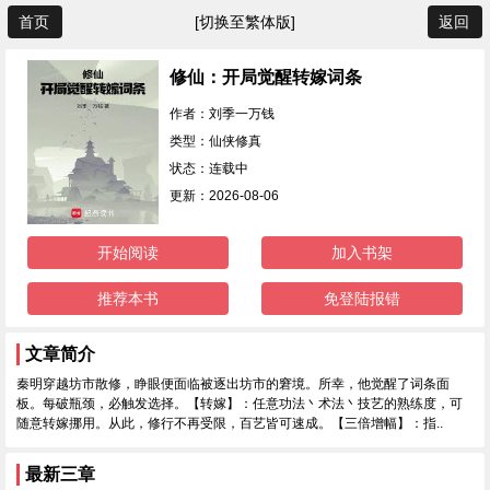
首页
[切换至繁体版]
返回
修仙：开局觉醒转嫁词条
作者：刘季一万钱
类型：仙侠修真
状态：连载中
更新：2026-08-06
开始阅读
加入书架
推荐本书
免登陆报错
文章简介
秦明穿越坊市散修，睁眼便面临被逐出坊市的窘境。所幸，他觉醒了词条面
板。每破瓶颈，必触发选择。【转嫁】：任意功法丶术法丶技艺的熟练度，可
随意转嫁挪用。从此，修行不再受限，百艺皆可速成。【三倍增幅】：指..
最新三章