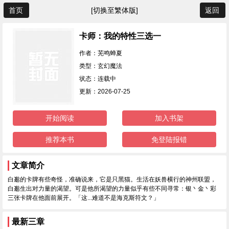
首页
[切换至繁体版]
返回
卡师：我的特性三选一
作者：芜鸣蝉夏
类型：玄幻魔法
状态：连载中
更新：2026-07-25
开始阅读
加入书架
推荐本书
免登陆报错
文章简介
白邈的卡牌有些奇怪，准确说来，它是只黑猫。生活在妖兽横行的神州联盟，
白邈生出对力量的渴望。可是他所渴望的力量似乎有些不同寻常：银丶金丶彩
三张卡牌在他面前展开。「这...难道不是海克斯符文？」
最新三章