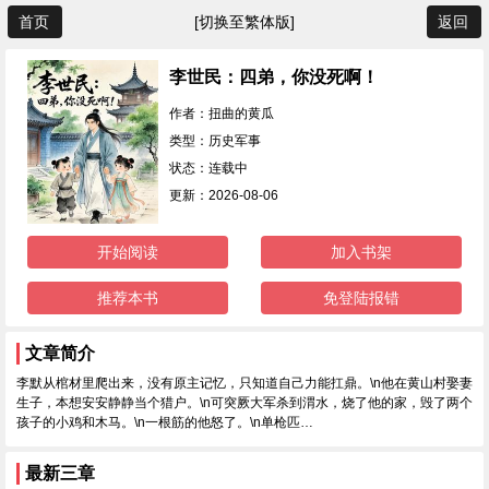
首页
[切换至繁体版]
返回
李世民：四弟，你没死啊！
作者：扭曲的黄瓜
类型：历史军事
状态：连载中
更新：2026-08-06
开始阅读
加入书架
推荐本书
免登陆报错
文章简介
李默从棺材里爬出来，没有原主记忆，只知道自己力能扛鼎。\n他在黄山村娶妻
生子，本想安安静静当个猎户。\n可突厥大军杀到渭水，烧了他的家，毁了两个
孩子的小鸡和木马。\n一根筋的他怒了。\n单枪匹…
最新三章