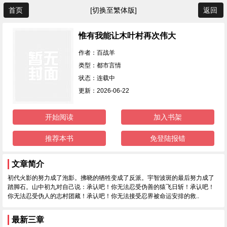
首页
[切换至繁体版]
返回
惟有我能让木叶村再次伟大
作者：百战羊
类型：都市言情
状态：连载中
更新：2026-06-22
开始阅读
加入书架
推荐本书
免登陆报错
文章简介
初代火影的努力成了泡影。拂晓的牺牲变成了反派。宇智波斑的最后努力成了
踏脚石。山中初九对自己说：承认吧！你无法忍受伪善的猿飞日斩！承认吧！
你无法忍受伪人的志村团藏！承认吧！你无法接受忍界被命运安排的救..
最新三章