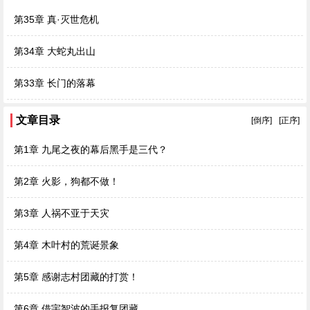
第35章 真·灭世危机
第34章 大蛇丸出山
第33章 长门的落幕
文章目录
[倒序]
[正序]
第1章 九尾之夜的幕后黑手是三代？
第2章 火影，狗都不做！
第3章 人祸不亚于天灾
第4章 木叶村的荒诞景象
第5章 感谢志村团藏的打赏！
第6章 借宇智波的手报复团藏