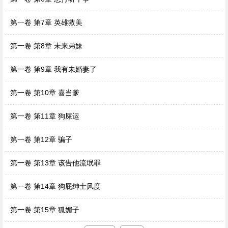
第一卷 第7章 英雄救美
第一卷 第8章 未来弟妹
第一卷 第9章 我有未婚妻了
第一卷 第10章 喜当爹
第一卷 第11章 狗屎运
第一卷 第12章 骗子
第一卷 第13章 该告他流氓罪
第一卷 第14章 狗屁绅士风度
第一卷 第15章 狐媚子