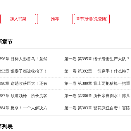
加入书架
推荐
章节报错(免登陆)
新章节
396章 目标人形首乌！竟然
第一卷 第395章 绺子袭击生产大队？
393章 狠绺子都被收拾了！
第一卷 第392章 一箭穿手！什么绺子
390章 这趟收获巨大！还有
第一卷 第389章 背上两把猎枪一把重
387章 顺道领枪！所长贵客
第一卷 第386章 所长亲自倒水！陈凡
384章 反杀！一个人解决六
第一卷 第383章 警花疯狂自责！害陈
节列表