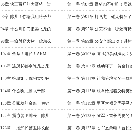
第86章 快三百斤的大野猪！过
第一卷 第87章 野猪肉不好吃！卖
第90章 陈凡！你给我姐脖子都
第一卷 第91章 打飞龙！碰见特务
第94章 什么叫你们把卖飞龙的
第一卷 第95章 公安不信！哪还有
第98章 一箭射穿大树！你怎么
第一卷 第99章 公安全部出动！进
102章 金条！电台！AKM
第一卷 第103章 陈凡独享姐妹花？
第106章 连所长都拿陈凡当兄
第一卷 第107章 感动坏了！黄金打
第110章 婉瑜姐，你的大灯好
第一卷 第111章 让我分粮食？一群
第114章 什么狗屁插队干部！
第一卷 第115章 敢拿枪指着反特英
第118章 公家发的金条！供销
第一卷 第119章 军区大领导需要灵
第122章 震惊警卫排长！陈凡
第一卷 第123章 省军区首长需要的
第126章 一招卸掉警卫排长配
第一卷 第127章 省军区急电！首长