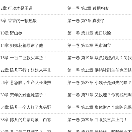
第2章 行动才是王道
第一卷 第3章 狐朋狗友
第6章 香香的一顿热饭
第一卷 第7章 真变了
10章 野山参
第一卷 第11章 虎口脱险
第14章 姐妹花都原谅了他
第一卷 第15章 黑市淘宝
第18章 一百二巨款买年货！
第一卷 第19章 欺负我媳妇儿？问
第22章 陈凡不行！姐姐来事儿
第一卷 第23章 供销社副主任也巴
第26章 惹急眼，生产队长我照
第一卷 第27章 小姨子是姐夫的啥？
第30章 荒年的鲶鱼炖茄子！
第一卷 第31章 又找茬？你真找死
第34章 陈凡一个人打了九头野
第一卷 第35章 集体财产全靠陈凡
第38章 陈凡的启蒙对象，白寡
第一卷 第39章 白眼狼三舅上门！