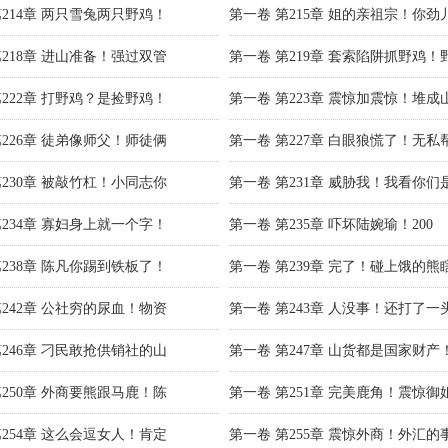
第214章 两只雪兔两只野鸡！
第一卷 第215章 姐的亲祖宗！你劲
第218章 进山准备！强过双管
第一卷 第219章 套索陷阱抓野鸡！
第222章 打野鸡？是捡野鸡！
第一卷 第223章 震惊加震惊！堆成
第226章 徒弟像师父！师徒俩
第一卷 第227章 白眼狼慌了！无私
第230章 被敲竹杠！小同志你
第一卷 第231章 威胁我！我看你们
第234章 寡妇身上就一个字！
第一卷 第235章 吓坏陆婉瑜！200
第238章 陈凡你踢到铁板了！
第一卷 第239章 完了！碰上饿的熊
第242章 公社穷的尿血！物资
第一卷 第243章 人没事！还打了一
第246章 刁民敢抢供销社的山
第一卷 第247章 山货都是国家财产
第250章 外商要熊跟马鹿！陈
第一卷 第251章 完美鹿角！震惊御
第254章 这么会逗女人！肯定
第一卷 第255章 震惊外商！外汇的