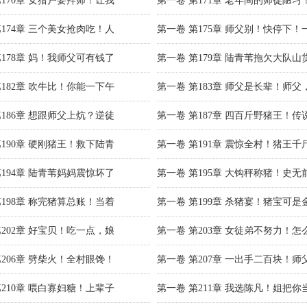
第170章 女猎户要拜师！让我
第一卷 第171章 老年间的师徒陋习
第174章 三个美女抢肉吃！人
第一卷 第175章 师父别！快停下！
第178章 妈！我师父可有钱了
第一卷 第179章 陆青苇拖欠大队山
第182章 吹牛比！你能一下午
第一卷 第183章 师父是长辈！师父
第186章 想跟师父上炕？逆徒
第一卷 第187章 四百斤野猪王！传
第190章 硬刚猪王！救下陆青
第一卷 第191章 震惊全村！猪王千
第194章 陆青苇妈妈震惊坏了
第一卷 第195章 大钩秤称猪！史无
第198章 称完猪算总账！当着
第一卷 第199章 杀猪宴！猪宝可是
第202章 好宝贝！吃一点，娘
第一卷 第203章 女徒弟不努力！怎
第206章 劈柴火！全村眼馋！
第一卷 第207章 一出手二百块！师
第210章 喂白寡妇糖！上辈子
第一卷 第211章 我选陈凡！姐把你