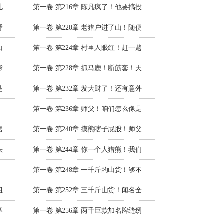
儿
第一卷 第216章 陈凡疯了！他要搞投
野
第一卷 第220章 老猎户进了山！随便
山
第一卷 第224章 村里人眼红！赶一趟
帮
第一卷 第228章 抓马鹿！断筋套！天
是
第一卷 第232章 发大财了！还有意外
第一卷 第236章 师父！咱们怎么像是
瞎
第一卷 第240章 摸熊瞎子屁股！师父
头
第一卷 第244章 你一个人猎熊！我们
！
第一卷 第248章 一千斤的山货！够不
姐
第一卷 第252章 三千斤山货！闻名全
事
第一卷 第256章 两千巨款加名牌缝纫