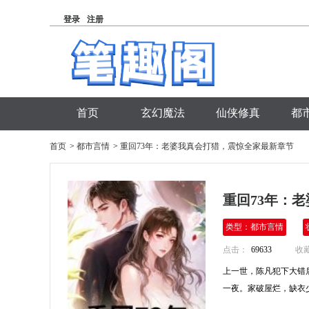
登录
注册
首页
玄幻魔法
仙侠修真
都
首页
>
都市言情
>
重回73年：老婆我真会打猎，震惊全家最新章节
重回73年：
类型：都市言情
点击：
69633
收
上一世，陈凡犯下大错
一夜。家破屋烂，缺衣少