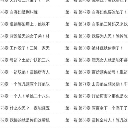
第42章 又打着三只獾子？一家
第一卷 第43章 婉瑜姐，帮我解决
第46章 白寡妇遭到纠缠
第一卷 第47章 白寡妇也要沦陷了！
第50章 道德绑架用上，他敢不
第一卷 第51章 白眼狼三舅妈又来
第54章 背景通天的女子弟！林
第一卷 第55章 我要为人民！除掉
第58章 工作没了！三舅一家天
第一卷 第59章 被林砚秋偷亲了！
第62章 弓箭？土猎户认识三八
第一卷 第63章 漂亮女人就是能不
第66章 一箭双狼！震撼所有人
第一卷 第67章 百磅顶尖猎弓！重
第70章 一个陈凡顶两个打狼队
第一卷 第71章 去卖狼皮领奖励！
第74章 一个人！单挑二十八头
第一卷 第75章 打猎厉害？那也是
第78章 什么农民？一夜能赚五
第一卷 第79章 两百拿下一个高干
第82章 我揍的就是你们这帮机
第一卷 第83章 震惊全村人！陈凡