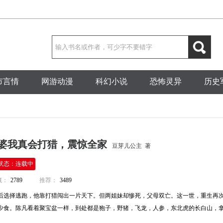
市言情
网游动漫
科幻小说
恐怖灵异
历史
老婆我真会打猎，震惊全家
豆芽儿公主 著
状态：连载中
藏：
2789
推荐：
3489
后选择逃跑，他靠打猎闯出一片天下。但两姐妹却惨死，父母双亡。这一世，重生再
食。陈凡看着聚宝盆一样，到处都是狍子，野猪，飞龙，人参，东北虎的长白山，拿起…