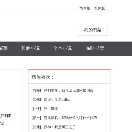
简体版
繁体版
我的书架
军事
其他小说
全本小说
临时书架
猜你喜欢：
[恐怖]
序列求生：我可以无限附加词条
[其他]
网游：蓝星online
[仙侠]
浮世鹰绘
次回到那
[都市]
游戏降临：我玩数值的练什么技巧
 ...
[其他]
原神：我是树王之子