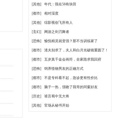
[其他]
年代：我在58有块田
[都市]
相对湿度
[其他]
综影视创飞所有人
[玄幻]
网游之剑刃舞者
[恐怖]
愉悦精灵就变强？那不当训练家了
[都市]
渣夫别求了，夫人和白月光破镜重圆了！
[都市]
五岁真千金会画符，全家跪求我回府
[恐怖]
饲养怪物男友的正确方式
[都市]
不是专科看不起，急诊更有性价比
[都市]
脑子一热，强吻了我哥的同窗好友
[历史]
谁言蜀中无大将
[其他]
官场从秘书开始