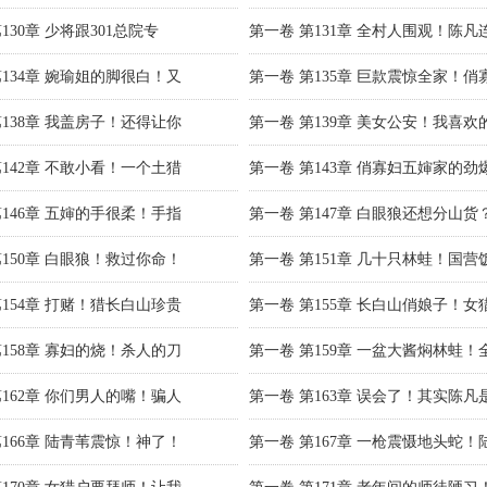
130章 少将跟301总院专
第一卷 第131章 全村人围观！陈凡
第134章 婉瑜姐的脚很白！又
第一卷 第135章 巨款震惊全家！俏
第138章 我盖房子！还得让你
第一卷 第139章 美女公安！我喜欢
第142章 不敢小看！一个土猎
第一卷 第143章 俏寡妇五婶家的劲
第146章 五婶的手很柔！手指
第一卷 第147章 白眼狼还想分山货
第150章 白眼狼！救过你命！
第一卷 第151章 几十只林蛙！国营
第154章 打赌！猎长白山珍贵
第一卷 第155章 长白山俏娘子！女
第158章 寡妇的烧！杀人的刀
第一卷 第159章 一盆大酱焖林蛙！
第162章 你们男人的嘴！骗人
第一卷 第163章 误会了！其实陈凡
第166章 陆青苇震惊！神了！
第一卷 第167章 一枪震慑地头蛇！