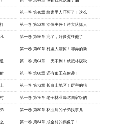
下！
第一卷 第44章 供销社急缺獾子油！
第一卷 第48章 给家里人吓坏了！这么
找打
第一卷 第52章 治保主任！跨大队抓人
陈凡
第一卷 第56章 完了，好像冤枉他了
第一卷 第60章 村里人震惊！哪弄的新
讲道
第一卷 第64章 一天不到！就把林砚秋
箭射
第一卷 第68章 还有狼王在偷袭！
车上
第一卷 第72章 长白山地区！厉害的猎
农村
第一卷 第76章 老子林业局吃国家饭的
子弟
第一卷 第80章 林业局的子弟找事儿！
这么
第一卷 第84章 成全村的偶像了！