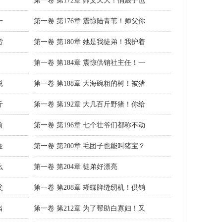
！
第一卷 第172章 师父天大！俏娘子也
一
第一卷 第176章 震惊陆青苇！师父你
货
第一卷 第180章 她是我徒弟！我护着
，
第一卷 第184章 震惊供销社主任！一
说
第一卷 第188章 大海碗粗的树！被猪
斤
第一卷 第192章 大几百斤野猪！你给
前
第一卷 第196章 七个壮爷们都称不动
金
第一卷 第200章 毛团子也能叫猪宝？
么
第一卷 第204章 徒弟好漂亮
父
第一卷 第208章 蝴蝶牌缝纫机！供销
当
第一卷 第212章 为了帮助白寡妇！又