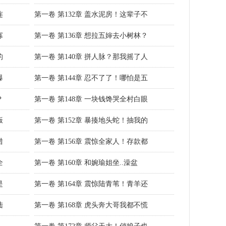
连
第一卷 第132章 盖水泥房！这辈子不
寡
第一卷 第136章 想拉五婶去小树林？
的
第一卷 第140章 拼人脉？那我摇了人
爆
第一卷 第144章 忍不了了！哪怕是五
？
第一卷 第148章 一块钱馋哭全村白眼
饭
第一卷 第152章 暴揍地头蛇！抽我的
猎
第一卷 第156章 震惊全家人！存款都
全
第一卷 第160章 和婉瑜姐坐..澡盆
是
第一卷 第164章 震惊陆青苇！青羊还
陆
第一卷 第168章 虎头奔大哥我都不慌