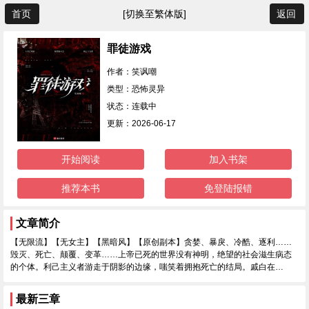
首页
[切换至繁体版]
返回
罪徒游戏
作者：笑讽嘲
类型：恐怖灵异
状态：连载中
更新：2026-06-17
开始阅读
加入书架
推荐本书
免登陆报错
文章简介
【无限流】【无女主】【黑暗风】【原创副本】贪婪、暴戾、冷酷、逐利……
毁灭、死亡、颠覆、变革……上帝已死的世界没有神明，绝望的社会滋生病态
的个体。利己主义者游走于阴影的边缘，嗤笑着拥抱死亡的结局。戚白在…
最新三章