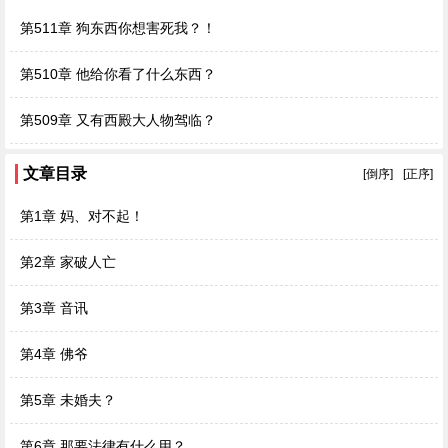
第511章 狗东西你想害死我？！
第510章 他给你看了什么东西？
第509章 又有西殿大人物驾临？
文章目录
[倒序]
[正序]
第1章 妈、对不起！
第2章 家破人亡
第3章 音讯
第4章 佛爷
第5章 未婚夫？
第6章 那要法律有什么用？