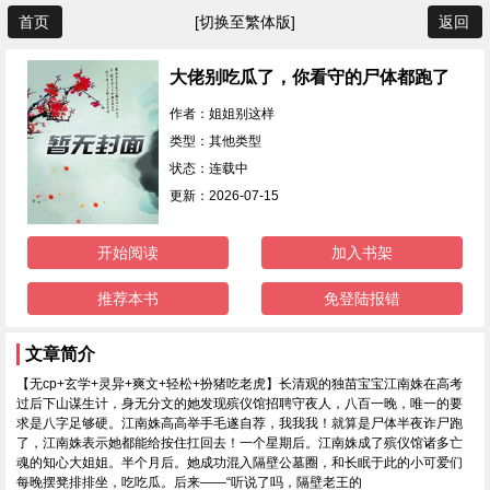
首页
[切换至繁体版]
返回
大佬别吃瓜了，你看守的尸体都跑了
作者：姐姐别这样
类型：其他类型
状态：连载中
更新：2026-07-15
开始阅读
加入书架
推荐本书
免登陆报错
文章简介
【无cp+玄学+灵异+爽文+轻松+扮猪吃老虎】长清观的独苗宝宝江南姝在高考
过后下山谋生计，身无分文的她发现殡仪馆招聘守夜人，八百一晚，唯一的要
求是八字足够硬。江南姝高高举手毛遂自荐，我我我！就算是尸体半夜诈尸跑
了，江南姝表示她都能给按住扛回去！一个星期后。江南姝成了殡仪馆诸多亡
魂的知心大姐姐。半个月后。她成功混入隔壁公墓圈，和长眠于此的小可爱们
每晚摆凳排排坐，吃吃瓜。后来——“听说了吗，隔壁老王的