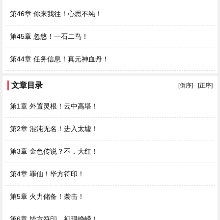
第46章 你来我往！心思不纯！
第45章 忽悠！一石二鸟！
第44章 任务信息！真元神血丹！
文章目录
[倒序]
[正序]
第1章 外置灵根！云中高塔！
第2章 混沌无名！进入太墟！
第3章 金色传说？不，大红！
第4章 罪仙！毕方符印！
第5章 火力储备！袭击！
第6章 毕方符印，初现峥嵘！