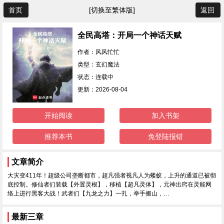
首页
[切换至繁体版]
返回
全民高塔：开局一个神话天赋
作者：风风忙忙
类型：玄幻魔法
状态：连载中
更新：2026-08-04
开始阅读
加入书架
推荐本书
免登陆报错
文章简介
大灾变411年！超级公司垄断都市，超凡强者视凡人为蝼蚁，上升的通道已被彻
底控制。修仙者们装载【外置灵根】，移植【超凡灵体】，元神出窍在灵能网
络上进行黑客大战！武者们【九龙之力】一扎，举手搬山，…
最新三章