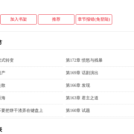
加入书架
推荐
章节报错(免登陆)
节
 仪式转变
第172章 愤怒与残暴
遗产
第169章 话剧演出
失散
第166章 发现
看海
第163章 君主之道
 不要把饼干渣弄在键盘上
第160章 试题
表