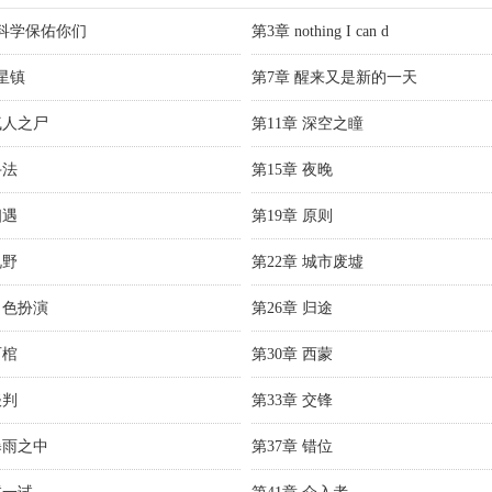
愿科学保佑你们
第3章 nothing I can d
星镇
第7章 醒来又是新的一天
疯人之尸
第11章 深空之瞳
斗法
第15章 夜晚
相遇
第19章 原则
视野
第22章 城市废墟
角色扮演
第26章 归途
石棺
第30章 西蒙
谈判
第33章 交锋
暴雨之中
第37章 错位