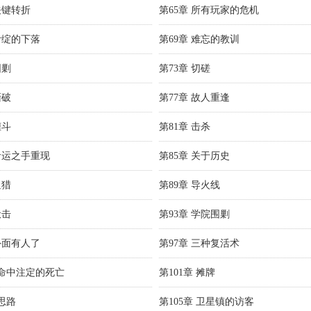
关键转折
第65章 所有玩家的危机
叶绽的下落
第69章 难忘的教训
围剿
第73章 切磋
撕破
第77章 故人重逢
缠斗
第81章 击杀
 命运之手重现
第85章 关于历史
追猎
第89章 导火线
伏击
第93章 学院围剿
外面有人了
第97章 三种复活术
章 命中注定的死亡
第101章 摊牌
 思路
第105章 卫星镇的访客