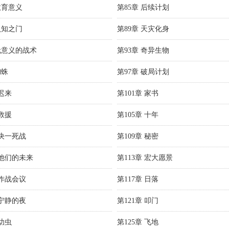
教育意义
第85章 后续计划
认知之门
第89章 天灾化身
 无意义的战术
第93章 奇异生物
蜘蛛
第97章 破局计划
 迟来
第101章 家书
 救援
第105章 十年
 决一死战
第109章 秘密
 他们的未来
第113章 宏大愿景
 作战会议
第117章 日落
 宁静的夜
第121章 叩门
 幼虫
第125章 飞地