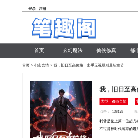
登录
注册
首页
玄幻魔法
仙侠修真
都
首页
>
都市言情
>
我，旧日至高位格，出手无视规则最新章节
我，旧日至高
类型：都市言情
点击：
138129
收
我曾是世上第一位超凡者
不过是被时代抛弃的遗族