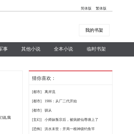
简体版
繁体版
我的书架
军事
其他小说
全本小说
临时书架
猜你喜欢：
[都市]
离岸流
[都市]
1986：从厂二代开始
[都市]
驯从
们说,我
[玄幻]
小师妹叛宗后，被病娇仙尊缠上了
[恐怖]
洪水末世：开局一根神级钓鱼竿