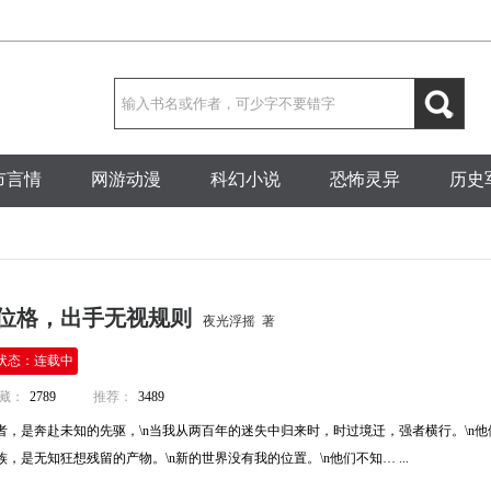
市言情
网游动漫
科幻小说
恐怖灵异
历史
位格，出手无视规则
夜光浮摇 著
状态：连载中
藏：
2789
推荐：
3489
，是奔赴未知的先驱，\n当我从两百年的迷失中归来时，时过境迁，强者横行。\n他
，是无知狂想残留的产物。\n新的世界没有我的位置。\n他们不知… ...