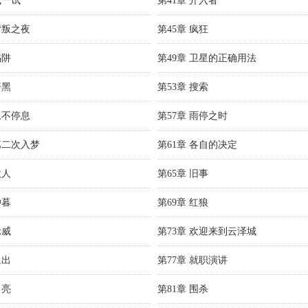
试一试
第41章 介入者
背叛之夜
第45章 疯狂
陷阱
第49章 卫星的正确用法
开黑
第53章 搜索
永不停息
第57章 雨停之时
第二次入梦
第61章 各自的决定
故人
第65章 旧事
钟暮
第69章 红狼
示威
第73章 欢迎来到云泽城
退出
第77章 就职演讲
月亮
第81章 围杀