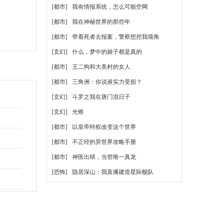
[都市]
我有情报系统，怎么可能空网
[都市]
我在神秘世界的那些年
[都市]
带着死者去报案，警察想挖我墙角
[玄幻]
什么，梦中的娘子都是真的
[都市]
王二狗和大美村的女人
[都市]
三角洲：你说谁实力受损？
[玄幻]
斗罗之我在唐门混日子
[玄幻]
光锥
[都市]
以皇帝特权改变这个世界
[都市]
不正经的异世界攻略手册
[都市]
神医出狱，当世唯一真龙
[恐怖]
隐居深山：我直播建造星际舰队