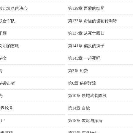
章 彼此复仇的决心
第129章 西蒙的结局
 联合军队
第133章 命运的齿轮转啊转
 干预
第137章 从死亡回归
 文明的怒吼
第141章 偏执的疯子
 秘文
第145章 一起死吧
海
第2章 船费
神秘袭击者
第6章 秘密洋流
壳
第10章 铁蛇武装阵线
世界蛇号
第14章 白鲸
焚尸
第18章 灰烬与深海