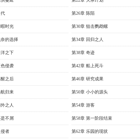
恐惧蔓延
第22章 灭杀计划
迭代
第26章 陈陌
闲暇时光
第30章 狙击鹦鹉螺
无奈的选择
第34章 回归之人
海洋之下
第38章 奇迹
夜色侵袭
第42章 船上死斗
苏醒之后
第46章 研究成果
远航归来
第50章 小小的源头
例外之人
第54章 游客
还是不屑
第58章 第一阶段结束
入侵者
第62章 乐园的现状