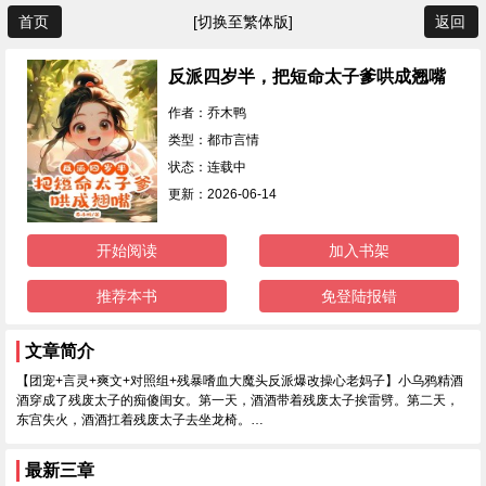
首页
[切换至繁体版]
返回
反派四岁半，把短命太子爹哄成翘嘴
作者：乔木鸭
类型：都市言情
状态：连载中
更新：2026-06-14
开始阅读
加入书架
推荐本书
免登陆报错
文章简介
【团宠+言灵+爽文+对照组+残暴嗜血大魔头反派爆改操心老妈子】小乌鸦精酒
酒穿成了残废太子的痴傻闺女。第一天，酒酒带着残废太子挨雷劈。第二天，
东宫失火，酒酒扛着残废太子去坐龙椅。…
最新三章