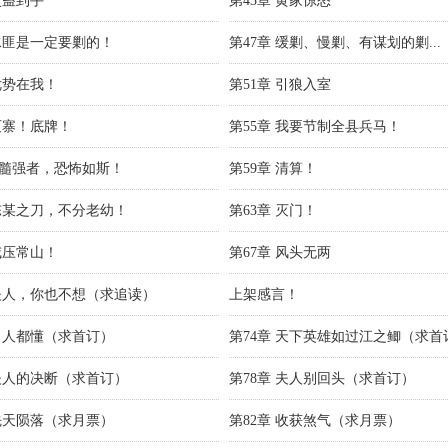
灵蛊到手
第43章 黄家惊怒
 水匪是一定要剿的！
第47章 缓剿、慢剿、有谋划的剿...
优势在我！
第51章 引狼入室
 灭寨！底牌！
第55章 我要节制全县兵马！
化髓强者，恐怖如斯！
第59章 清算！
 陈某之刀，不分老幼！
第63章 灭门！
威压常山！
第67章 风头无两
 夫人，你也不想（求追读）
上架感言！
 男人都懂（求首订）
第74章 天下英雄如过江之鲫（求首
 夫人的决断（求首订）
第78章 夫人别回头（求首订）
 先天陨落（求月票）
第82章 收获煞气（求月票）