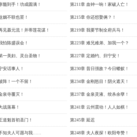
章 寒髓到手！功成圆满！
第211章 血钟一响！家破人亡！
章 这姻不联也罢！
第215章 你还想娶俩？！
章 再见聂元流！并蒂莲花谋！
第219章 我要节制全府兵马！
章 我怕陈盛误会！
第223章 难兄难弟、加我一个？
章 第一美妇、灵台圣物！
第227章 定婚约、归宁安！
 宁安话事人！
第230章 昔日强敌？今日蝼蚁！
章 破阵！一个不留！
第234章 金刚怒目！阴火遮天！
 金泉寺覆灭！
第237章 金泉灵液、绞杀余孽！
 大战落幕！
第241章 云州震动！人人如棋！
章 正道魁首初圣门！
第245章 延迟
章 不知夫人可愿与我……
第248章 夫人夜探！欧阳夸赞！