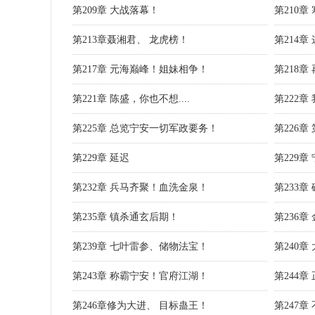
第209章 大战落幕！
第210
第213章聂湘君、 龙虎榜！
第214
第217章 元海巅峰！姐妹相争！
第218
第221章 陈盛，你也不想....
第222
第225章 总览宁安一切军政要务！
第226
第229章 延迟
第229章
第232章 兵马齐聚！血洗金泉！
第233
第235章 镇杀通玄后期！
第236章
第239章 七叶雷参、储物法宝！
第240章
第243章 称霸宁安！官府江湖！
第244
第246章修为大进、 目标蛊王！
第247