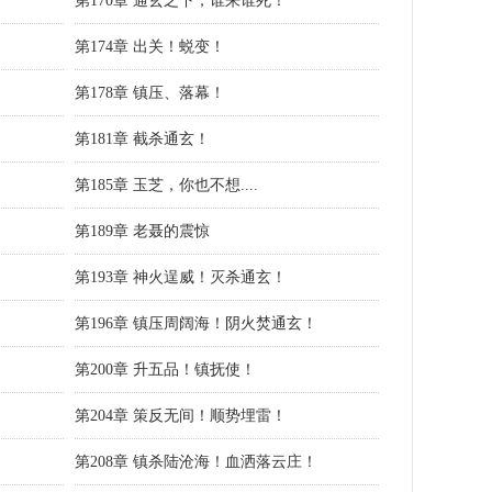
第170章 通玄之下，谁来谁死！
第174章 出关！蜕变！
第178章 镇压、落幕！
第181章 截杀通玄！
第185章 玉芝，你也不想....
第189章 老聂的震惊
第193章 神火逞威！灭杀通玄！
第196章 镇压周阔海！阴火焚通玄！
第200章 升五品！镇抚使！
第204章 策反无间！顺势埋雷！
第208章 镇杀陆沧海！血洒落云庄！