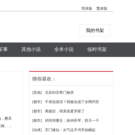
简体版
繁体版
我的书架
军事
其他小说
全本小说
临时书架
猜你喜欢：
[其他]
北辰剑宗掌门秘录
[都市]
不准说假话？我被迫成了全网判官
[都市]
离婚后，绝美老婆哭晕了
场，然天
[都市]
祁同伟重生：执钟弄琴，胜天一子
 ...
[仙侠]
宗门修仙：从气运天书开始崛起