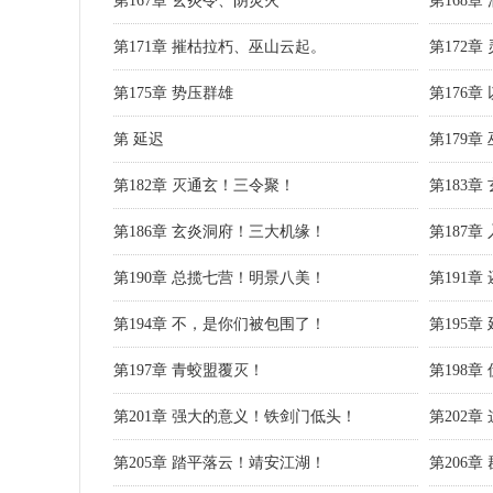
第167章 玄炎令、阴灵火
第168
第171章 摧枯拉朽、巫山云起。
第172章
第175章 势压群雄
第176
第 延迟
第179章
第182章 灭通玄！三令聚！
第183章
第186章 玄炎洞府！三大机缘！
第187
第190章 总揽七营！明景八美！
第191
第194章 不，是你们被包围了！
第195章
第197章 青蛟盟覆灭！
第198
第201章 强大的意义！铁剑门低头！
第202
第205章 踏平落云！靖安江湖！
第206