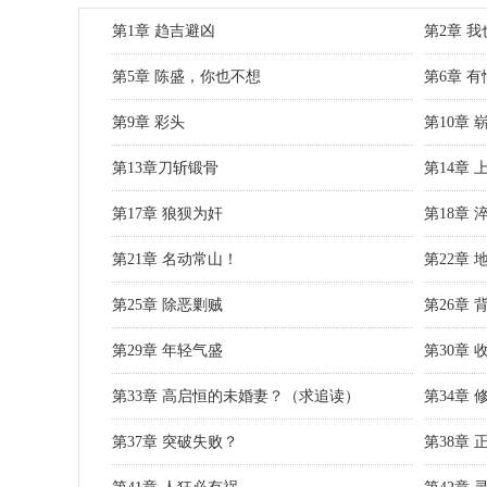
第1章 趋吉避凶
第2章 
第5章 陈盛，你也不想
第6章 
第9章 彩头
第10章 
第13章刀斩锻骨
第14章 
第17章 狼狈为奸
第18章 
第21章 名动常山！
第22章 
第25章 除恶剿贼
第26章 
第29章 年轻气盛
第30章 
第33章 高启恒的未婚妻？（求追读）
第34章
第37章 突破失败？
第38章 