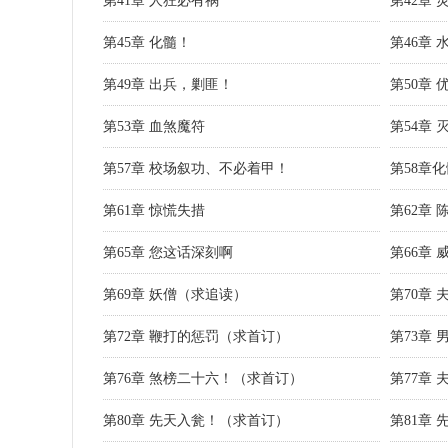
第41章 人狂必有祸
第42章 
第45章 化髓！
第46章
第49章 出兵，剿匪！
第50章 
第53章 血煞魔符
第54章
第57章 校场叙功、不必着甲！
第58章
第61章 惊慌失措
第62章
第65章 您这话深刻啊
第66章 
第69章 妖僧（求追读）
第70章
第72章 鞭打的惩罚（求首订）
第73章
第76章 煞榜二十六！（求首订）
第77章
第80章 先天入瓮！（求首订）
第81章