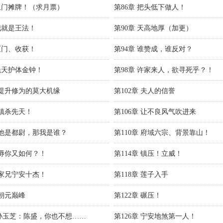
 上门摊牌！（求月票）
第86章 把头低下做人！
 我就是王法！
第90章 天高地厚（加更）
 灭门、收获！
第94章 谁赞成，谁反对？
 先天护体金钟！
第98章 许家来人，欲寻死乎？！
章 提升修为的莫大机缘
第102章 夫人的信誉
 镇杀先天！
第106章 让不良风气吹进来
章 他是都尉，那我是谁？
第110章 府域六宗、背景靠山！
章 辱你又如何？！
第114章 镇压！立威！
章 家兄宁安十杰！
第118章 莲子入手
 朝元巅峰
第122章 碾压！
章孙玉芝：陈盛，你也不想……
第126章 宁安地煞第一人！