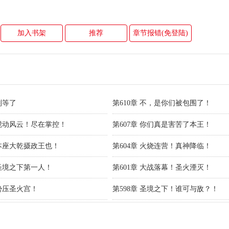
加入书架
推荐
章节报错(免登陆)
 别等了
第610章 不，是你们被包围了！
 搅动风云！尽在掌控！
第607章 你们真是害苦了本王！
 本座大乾摄政王也！
第604章 火烧连营！真神降临！
 圣境之下第一人！
第601章 大战落幕！圣火湮灭！
 势压圣火宫！
第598章 圣境之下！谁可与敌？！