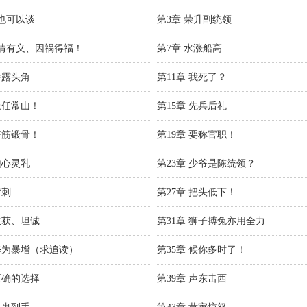
我也可以谈
第3章 荣升副统领
有情有义、因祸得福！
第7章 水涨船高
崭露头角
第11章 我死了？
上任常山！
第15章 先兵后礼
淬筋锻骨！
第19章 要称官职！
地心灵乳
第23章 少爷是陈统领？
背刺
第27章 把头低下！
收获、坦诚
第31章 狮子搏兔亦用全力
 修为暴增（求追读）
第35章 候你多时了！
正确的选择
第39章 声东击西