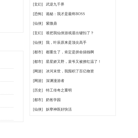
[玄幻]
武逆九千界
[恐怖]
诡秘：我才是最终BOSS
[仙侠]
紫微鼎
[玄幻]
谁把我仙侠游戏退出键扣了？
[仙侠]
我，叶辰原来是顶尖高手
[都市]
都重生了，肯定是拼命搞钱啊
[都市]
星星娇又野，裴爷又被撩红温了！
[网游]
冰河末世，我囤积了百亿物资
[网游]
深渊漫游者
[历史]
特工传奇之重明
[都市]
奶爸学园
[仙侠]
妖孽神医好快活