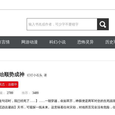
市言情
网游动漫
科幻小说
恐怖灵异
历史
开始顺势成神
叮叮小石头 著
状态：连载中
藏：
2789
推荐：
3489
这句话时，我已经死了……】……一朝穿越，命如草芥，睁眼便是两军对垒的生死战
趋吉避凶】天书，可窥探一线未来。这意味着任何灾劫，对他而言完全没有危险，任何…