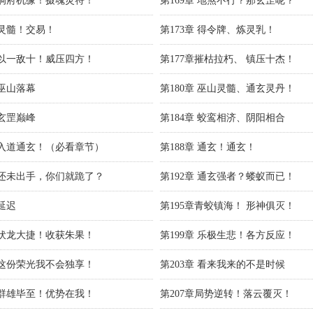
章 洞府机缘！摄魂灵符！
第169章 地煞不行？那玄罡呢？
 灵髓！交易！
第173章 得令牌、炼灵乳！
章 以一敌十！威压四方！
第177章摧枯拉朽、 镇压十杰！
 巫山落幕
第180章 巫山灵髓、通玄灵丹！
 玄罡巅峰
第184章 蛟鸾相济、阴阳相合
章 入道通玄！（必看章节）
第188章 通玄！通玄！
章 还未出手，你们就跪了？
第192章 通玄强者？蝼蚁而已！
 延迟
第195章青蛟镇海！ 形神俱灭！
章 伏龙大捷！收获朱果！
第199章 乐极生悲！各方反应！
章 这份荣光我不会独享！
第203章 看来我来的不是时候
章 群雄毕至！优势在我！
第207章局势逆转！落云覆灭！