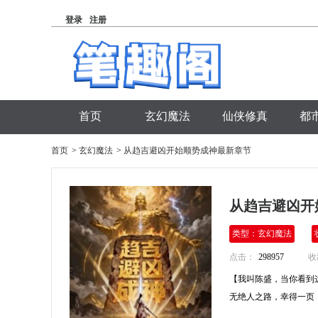
登录
注册
首页
玄幻魔法
仙侠修真
都
首页
>
玄幻魔法
>
从趋吉避凶开始顺势成神最新章节
从趋吉避凶
类型：玄幻魔法
点击：
298957
收
【我叫陈盛，当你看到
无绝人之路，幸得一页【