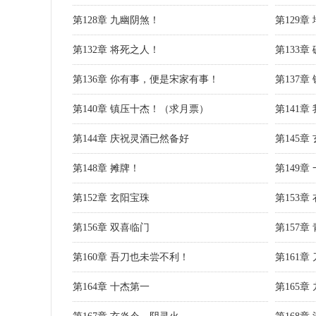
第128章 九幽阴煞！
第129章
第132章 将死之人！
第133章
第136章 你有事，便是宋家有事！
第137
第140章 镇压十杰！（求月票）
第141
第144章 庆祝灵酒已然备好
第145章
第148章 摊牌！
第149
第152章 玄阳宝珠
第153章
第156章 双喜临门
第157
第160章 吾刀也未尝不利！
第161章
第164章 十杰第一
第165章