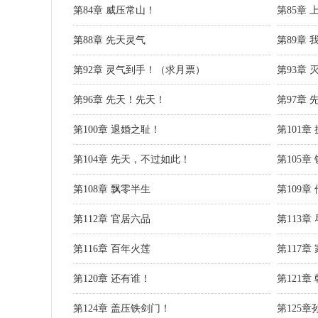
第84章 威压常山！
第85章
第88章 先天灵气
第89章
第92章 灵气到手！（求月票）
第93章
第96章 先天！先天！
第97章
第100章 退婚之耻！
第101
第104章 先天，不过如此！
第105章
第108章 飘零半生
第109
第112章 官居六品
第113
第116章 百年火莲
第117
第120章 还有谁！
第121章
第124章 盖压铁剑门！
第125