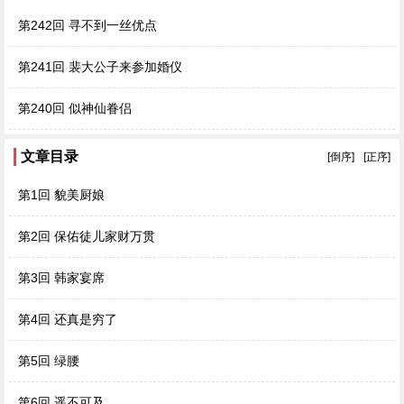
第242回 寻不到一丝优点
第241回 裴大公子来参加婚仪
第240回 似神仙眷侣
文章目录
[倒序]
[正序]
第1回 貌美厨娘
第2回 保佑徒儿家财万贯
第3回 韩家宴席
第4回 还真是穷了
第5回 绿腰
第6回 遥不可及