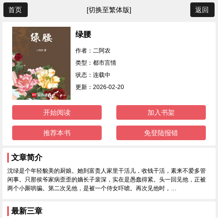
首页
[切换至繁体版]
返回
绿腰
作者：二阿农
类型：都市言情
状态：连载中
更新：2026-02-20
开始阅读
加入书架
推荐本书
免登陆报错
文章简介
沈绿是个年轻貌美的厨娘。她到富贵人家里干活儿，收钱干活，素来不爱多管
闲事。只那侯爷家病歪歪的嫡长子裴深，实在是愚蠢得紧。头一回见他，正被
两个小厮哄骗。第二次见他，是被一个侍女吓唬。再次见他时，…
最新三章