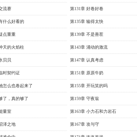
 交流赛
第131章 好卷好卷
 有什么好看的
第135章 输得太快
 疑点重重
第139章 不是善茬
 冲天的火焰柱
第143章 涌动的激流
 水贝贝
第147章 认真考虑
 临时契约证
第151章 原原牛奶
章 她怎么也卷起来了
第155章 开玩笑的吗
章 够了，真的够了
第159章 守夜翁
 能量室
第163章 小力石和力岩石
 沼泽之地
第167章 攻与守