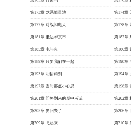
第169章 打赌吗
第170章
第173章 龙系能量池
第174章
第177章 对战闪电犬
第178章
第181章 抵达华京市
第182章
第185章 电与火
第186章
第189章 只要我们在一起
第190章
第193章 明悟药剂
第194
第197章 当时那点小心思
第198章
第201章 即将到来的期中考试
第202章
第205章 要回去了
第206章
第209章 飞起来
第210章