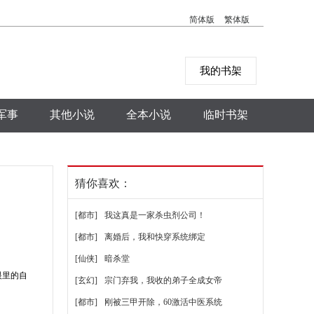
简体版
繁体版
我的书架
军事
其他小说
全本小说
临时书架
猜你喜欢：
[都市]
我这真是一家杀虫剂公司！
[都市]
离婚后，我和快穿系统绑定
[仙侠]
暗杀堂
眼里的自
[玄幻]
宗门弃我，我收的弟子全成女帝
[都市]
刚被三甲开除，60激活中医系统