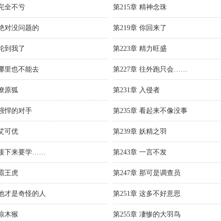
 完全不亏
第215章 精神念珠
 绝对没问题的
第219章 你回来了
 轮到我了
第223章 精力旺盛
 哪里也不能去
第227章 往外跑只会……
 燎原狐
第231章 入侵者
 强悍的对手
第235章 看起来不像没事
 艾可优
第239章 妖精之羽
章 接下来要学……
第243章 一言不发
 霸王虎
第247章 那可是调查员
章 他才是奇怪的人
第251章 这多不好意思
 惊木猴
第255章 凄惨的大羽鸟