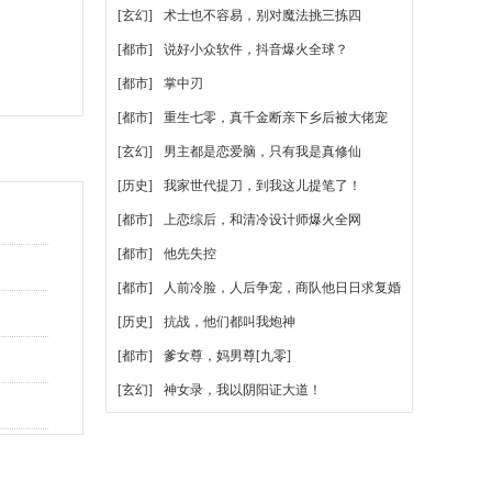
[玄幻]
术士也不容易，别对魔法挑三拣四
[都市]
说好小众软件，抖音爆火全球？
[都市]
掌中刃
[都市]
重生七零，真千金断亲下乡后被大佬宠
[玄幻]
男主都是恋爱脑，只有我是真修仙
[历史]
我家世代提刀，到我这儿提笔了！
[都市]
上恋综后，和清冷设计师爆火全网
[都市]
他先失控
[都市]
人前冷脸，人后争宠，商队他日日求复婚
[历史]
抗战，他们都叫我炮神
[都市]
爹女尊，妈男尊[九零]
[玄幻]
神女录，我以阴阳证大道！