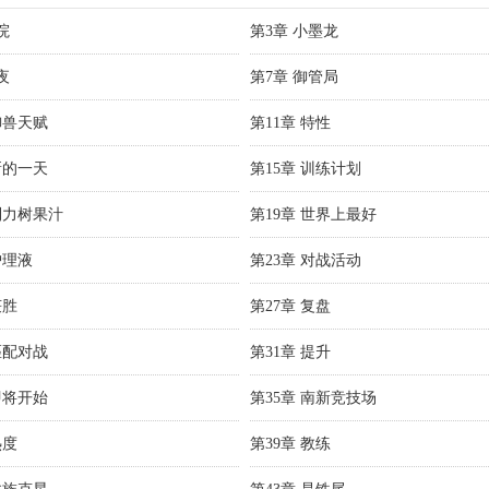
院
第3章 小墨龙
夜
第7章 御管局
御兽天赋
第11章 特性
新的一天
第15章 训练计划
利力树果汁
第19章 世界上最好
护理液
第23章 对战活动
获胜
第27章 复盘
匹配对战
第31章 提升
即将开始
第35章 南新竞技场
热度
第39章 教练