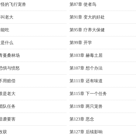
 奇怪的飞行宠兽
第87章 使者鸟
要叫老大
第91章 变大的好处
好能吃
第95章 疗养大保健
这是什么
第99章 开学
 青蔓桑林场
第103章 赫毒土居
 恐惧与愤怒
第107章 想个办法
 不用赔偿
第111章 还有味道
 谁是老大
第115章 下一个任务
 团队任务
第119章 两只宠兽
 暗袭要害
第123章 恶念
 收获
第127章 后续影响