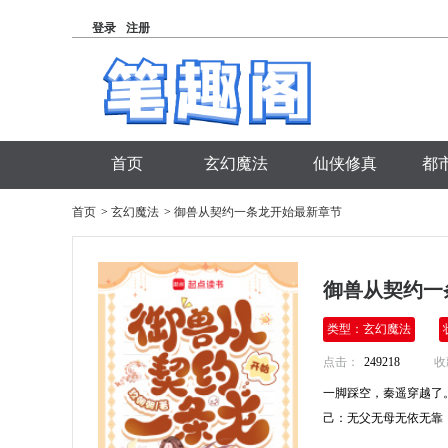
登录
注册
首页
玄幻魔法
仙侠修真
都
首页
>
玄幻魔法
>
御兽从契约一条龙开始最新章节
御兽从契约
类型：玄幻魔法
点击：
249218
收
一脚踩空，秦遥穿越了
己：无父无母无依无靠，