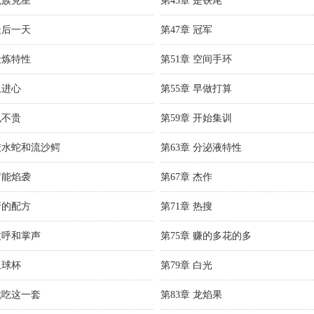
龙族克星
第43章 是铁尾
最后一天
第47章 冠军
锻炼特性
第51章 空间手环
上进心
第55章 早做打算
也不贵
第59章 开始集训
 绞水蛇和流沙鳄
第63章 分泌液特性
蓄能焰袭
第67章 杰作
新的配方
第71章 热搜
欢呼和掌声
第75章 赚的多花的多
星球杯
第79章 白光
就吃这一套
第83章 龙焰果