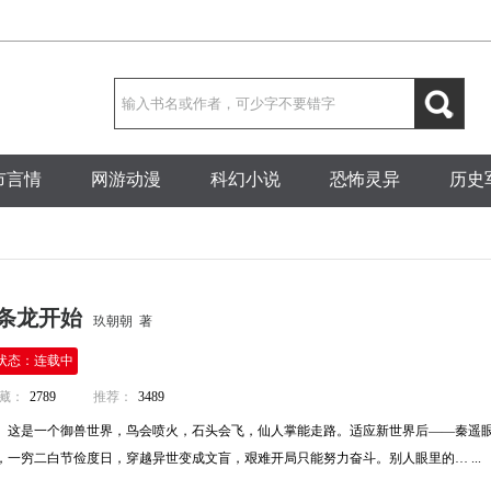
市言情
网游动漫
科幻小说
恐怖灵异
历史
一条龙开始
玖朝朝 著
状态：连载中
藏：
2789
推荐：
3489
。这是一个御兽世界，鸟会喷火，石头会飞，仙人掌能走路。适应新世界后——秦遥
一穷二白节俭度日，穿越异世变成文盲，艰难开局只能努力奋斗。别人眼里的… ...