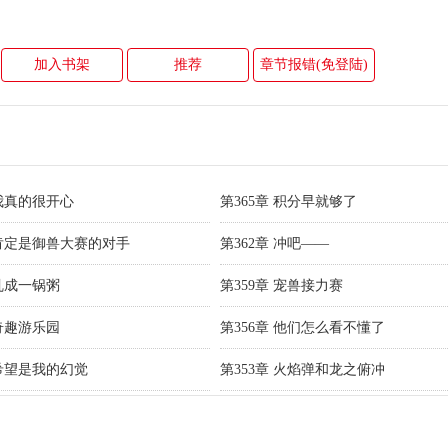
加入书架
推荐
章节报错(免登陆)
 我真的很开心
第365章 积分早就够了
 肯定是御兽大赛的对手
第362章 冲吧——
 乱成一锅粥
第359章 宠兽接力赛
 奇趣游乐园
第356章 他们怎么看不懂了
 希望是我的幻觉
第353章 火焰弹和龙之俯冲