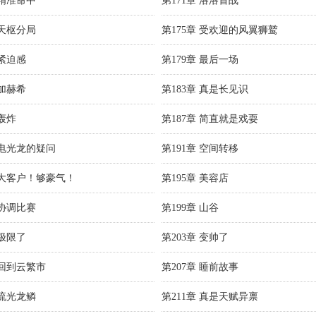
 精准命中
第171章 洛洛首战
 天枢分局
第175章 受欢迎的风翼狮鹫
 紧迫感
第179章 最后一场
 加赫希
第183章 真是长见识
 轰炸
第187章 简直就是戏耍
 电光龙的疑问
第191章 空间转移
章 大客户！够豪气！
第195章 美容店
 协调比赛
第199章 山谷
 极限了
第203章 变帅了
 回到云繁市
第207章 睡前故事
 流光龙鳞
第211章 真是天赋异禀