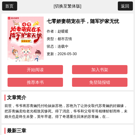
首页
[切换至繁体版]
返回
七零娇妻萌宠在手，随军护家无忧
作者：赵暖暖
类型：都市言情
状态：连载中
更新：2026-05-30
开始阅读
加入书架
推荐本书
免登陆报错
文章简介
前世，爷爷将苏青婳托付给妹妹苏艳，苏艳为了让孙女取代苏青婳的好姻缘，
把苏青婳卖给老光棍致其惨死。得了消息，爷爷和父母哥哥相继郁郁而终，未
婚夫也是终生未娶，英年早逝。得了奇遇重生回来的苏青婳，在…
最新三章