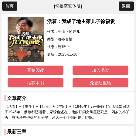
首页
[切换至繁体版]
返回
活着：我成了地主家儿子徐福贵
作者：牛山下的娃儿
类型：都市言情
状态：连载中
更新：2025-11-10
开始阅读
加入书架
推荐本书
免登陆报错
文章简介
【活着】+【重生】+【仙泉】+【空间】+【1946年】\n一睁眼！\n徐福贵回到
了1946年，爹娘都还活着，家珍也还在，他的好闺女凤霞还只是一四岁的小丫
头，有庆还在他娘的肚子里，亲人一个个都还在，他顿…
最新三章