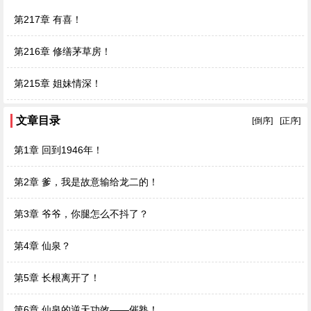
第217章 有喜！
第216章 修缮茅草房！
第215章 姐妹情深！
文章目录
[倒序]
[正序]
第1章 回到1946年！
第2章 爹，我是故意输给龙二的！
第3章 爷爷，你腿怎么不抖了？
第4章 仙泉？
第5章 长根离开了！
第6章 仙泉的逆天功效——催熟！