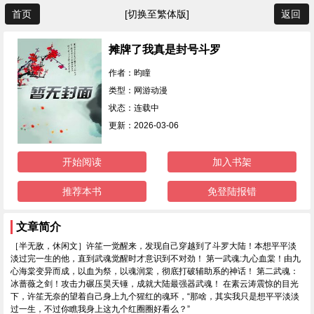
首页
[切换至繁体版]
返回
摊牌了我真是封号斗罗
作者：昀瞳
类型：网游动漫
状态：连载中
更新：2026-03-06
开始阅读
加入书架
推荐本书
免登陆报错
文章简介
［半无敌，休闲文］许笙一觉醒来，发现自己穿越到了斗罗大陆！本想平平淡
淡过完一生的他，直到武魂觉醒时才意识到不对劲！ 第一武魂:九心血棠！由九
心海棠变异而成，以血为祭，以魂润棠，彻底打破辅助系的神话！ 第二武魂：
冰蔷薇之剑！攻击力碾压昊天锤，成就大陆最强器武魂！ 在素云涛震惊的目光
下，许笙无奈的望着自己身上九个猩红的魂环，“那啥，其实我只是想平平淡淡
过一生，不过你瞧我身上这九个红圈圈好看么？”