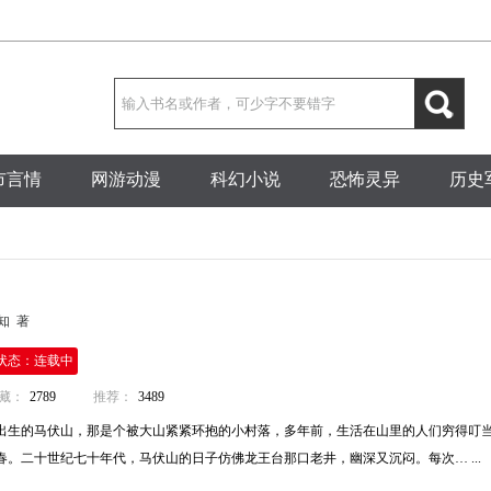
市言情
网游动漫
科幻小说
恐怖灵异
历史
知 著
状态：连载中
藏：
2789
推荐：
3489
出生的马伏山，那是个被大山紧紧环抱的小村落，多年前，生活在山里的人们穷得叮
。二十世纪七十年代，马伏山的日子仿佛龙王台那口老井，幽深又沉闷。每次… ...