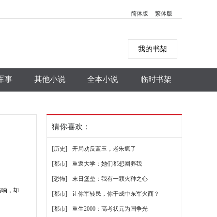
简体版
繁体版
我的书架
军事
其他小说
全本小说
临时书架
猜你喜欢：
[历史]
开局劝反蓝玉，老朱疯了
[都市]
重返大学：她们都想圈养我
[恐怖]
末日堡垒：我有一颗火种之心
当响，却
[都市]
让你军转民，你干成中东军火商？
[都市]
重生2000：高考状元为国争光