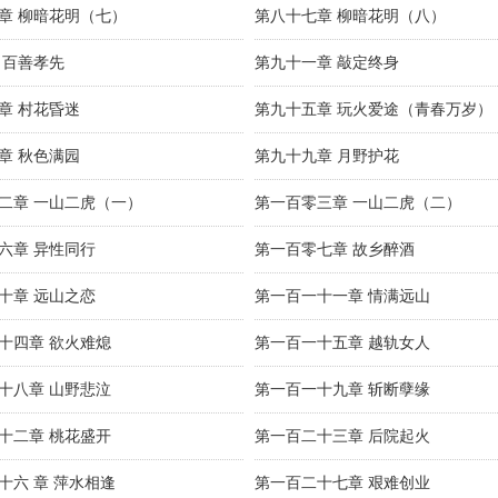
章 柳暗花明（七）
第八十七章 柳暗花明（八）
 百善孝先
第九十一章 敲定终身
章 村花昏迷
第九十五章 玩火爱途（青春万岁）
章 秋色满园
第九十九章 月野护花
二章 一山二虎（一）
第一百零三章 一山二虎（二）
六章 异性同行
第一百零七章 故乡醉酒
十章 远山之恋
第一百一十一章 情满远山
十四章 欲火难熄
第一百一十五章 越轨女人
十八章 山野悲泣
第一百一十九章 斩断孽缘
十二章 桃花盛开
第一百二十三章 后院起火
十六 章 萍水相逢
第一百二十七章 艰难创业