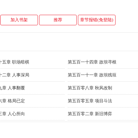
加入书架
推荐
章节报错(免登陆)
十五章 职场暗棋
第五百一十四章 故坝寻根
十二章 人事深局
第五百一十一章 故坝残垣
九章 人事翻覆
第五百零八章 秋风改制
六章 格局已定
第五百零五章 项目斗法
三章 人心所向
第五百零二章 新旧博弈