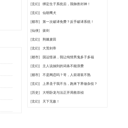
[玄幻]
绑定生子系统后，我御兽封神！
[玄幻]
仙朝鹰犬
[都市]
第一次破译免费？反手破译系统！
[仙侠]
拔剑
[玄幻]
荆棘麦田
[玄幻]
大荒剑帝
[都市]
国运怪谈，我让纯情男鬼多子多福
[玄幻]
主人说抽到的词条不能浪费
[都市]
不是网恋吗？哥，人前请装不熟
[玄幻]
上界圣子我不当，跑来下界做杂役？
[历史]
大明卧龙与法正开局救崇祯
[玄幻]
天下无敌！