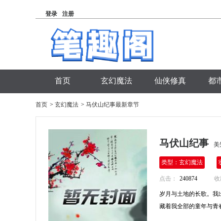
登录
注册
首页
玄幻魔法
仙侠修真
都
首页
>
玄幻魔法
>
马伏山纪事最新章节
马伏山纪事
美
类型：玄幻魔法
点击：
240874
收
岁月与土地的长歌。我
藏着我全部的童年与青春