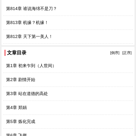
第814章 谁说海绵不是刀？
第813章 机缘？机缘！
第812章 天下第一美人！
文章目录
[倒序]
[正序]
第1章 初来乍到（人世间）
第2章 剧情开始
第3章 站在道德的高处
第4章 郑娟
第5章 炼化完成
第6章 飞掷