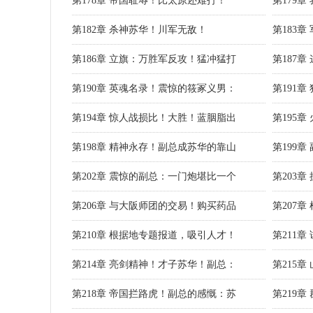
第178章 帝国耻辱！比太原还难打！
第179
第182章 杀神苏华！川军无敌！
第183
第186章 立旗：万胜军反攻！猛冲猛打
第187
第190章 英魂名录！震惊的筱冢义男：
第191
第194章 惊人战损比！大胜！蓝胭脂出
第195章
第198章 精神永存！副总成苏华的靠山
第199
第202章 震惊的副总：一门炮堪比一个
第203
第206章 与大阪师团的交易！购买药品
第207
第210章 根据地专题报道，吸引人才！
第211章
第214章 亮剑精神！才子苏华！副总：
第215
第218章 帝国拦路虎！副总的感慨：苏
第219