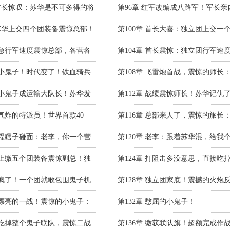
 首长惊叹：苏华是不可多得的将
第96章 红军改编成八路军！军长亲
 苏华上交四个团装备震惊总部！
第100章 首长大喜：独立团上交一
章 急行军速度震惊总部，各营各
第104章 首长震惊：独立团行军速
章 小鬼子！时代变了！铁血骑兵
第108章 飞雷炮首战，震惊的师长
章 小鬼子成运输大队长！苏华发
第112章 战绩震惊师长！苏华记仇
章 气炸的特派员！世界首款40
第116章 总部来人了，震惊的旅长
章 程瞎子碰面：老李，你一个营
第120章 老李：跟着苏华混，给我
章 上缴五个团装备震惊副总！独
第124章 打阻击多没意思，直接吃
章 疯了！一个团就敢包围鬼子机
第128章 独立团家底！震撼的火炮
章 漂亮的一战！震惊的小鬼子：
第132章 憋屈的小鬼子！
章 吃掉整个鬼子联队，震惊二战
第136章 缴获联队旗！超额完成作