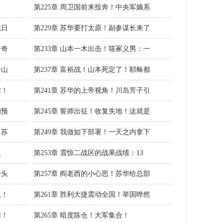
第225章 周卫国前来投奔！中央军嫡系
抗日
第229章 苏华要打太原！副参谋长来了
个奇
第233章 山本一木出击！筱冢义男：一
歼山
第237章 富裕战！山本死定了！耶稣都
掌！
第241章 苏华的上帝视角！川岛芳子引
的预
第245章 誓师出征！收复失地！这就是
？苏
第249章 我做如下部署！一天之内拿下
火
第253章 震惊二战区的战果战绩：13
千头
第257章 阎老西的小心思！苏华给总部
队！
第261章 胜利大捷震动全国！举国哗然
团！
第265章 暗度陈仓！大军集合！