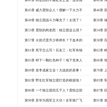
第41章 阎老西的中庸处世之道：放弃围
第42章
第45章 威力震惊众人！缓解一下火力不
第46章
第49章 独立团战斗力曝光了！太强了！
第50章
第53章 震惊的阎老西：独立团这么强？
第54章
第57章 火箭式晋升少将师长？下血本的
第58章
第61章 死字怎么写！石友三：红军有独
第62章
第65章 种下一颗红色种子！地下党来人
第66章
第69章 老李成家立业！大战前的喜事！
第70章
第82章 野生红军独立团打造的根据地！
第83章
第86章 一个独立团四五千人？震惊总部
第87章
第90章 苏华为我军立大功！全军推广飞
第91章