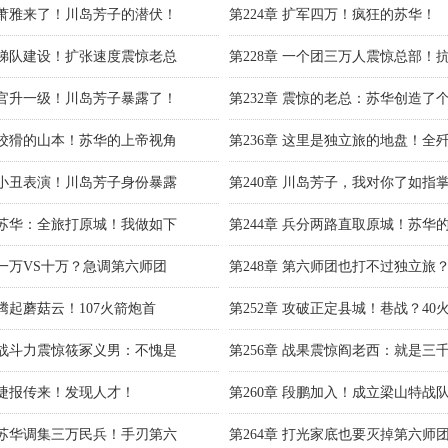
章 萧雅来了！川岛芳子的潜伏！
第224章 扩军四万！疯狂的苏华！
章 梯队建设！扩张速度震惊老总
第228章 一个团三万人震惊总部！
章 官升一级！川岛芳子暴露了！
第232章 震惊的老总：苏华创造了
章 狡猾的山本！苏华的上帝视角
第236章 这里是独立旅的地盘！全
章 小丑表演！川岛芳子身份暴露
第240章 川岛芳子，我对你了如指
章 苏华：全旅打原城！我做如下
第244章 兵分两路直取原城！苏华
章 一万VS十万？急调第六师团
第248章 第六师团也打不过独立旅
 腾起蘑菇云！107火箭炮首
第252章 攻破正定县城！巷战？40
章 战斗力震惊筱冢义男：不愧是
第256章 战果震惊阎老西：就是三
章 捷报传来！发现人才！
第260章 段鹏加入！成立梁山特战
章 苏华调集三万民兵！手刃第六
第264章 打光家底也要灭掉第六师