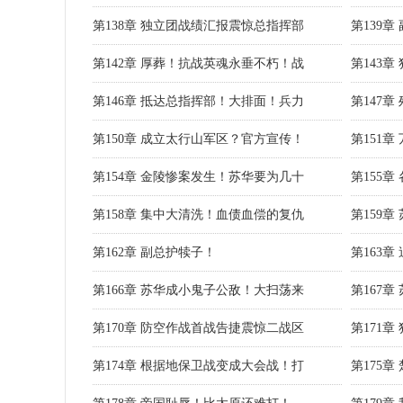
第138章 独立团战绩汇报震惊总指挥部
第139
第142章 厚葬！抗战英魂永垂不朽！战
第143
第146章 抵达总指挥部！大排面！兵力
第147
第150章 成立太行山军区？官方宣传！
第151
第154章 金陵惨案发生！苏华要为几十
第155
第158章 集中大清洗！血债血偿的复仇
第159
第162章 副总护犊子！
第163
第166章 苏华成小鬼子公敌！大扫荡来
第167
第170章 防空作战首战告捷震惊二战区
第171
第174章 根据地保卫战变成大会战！打
第175