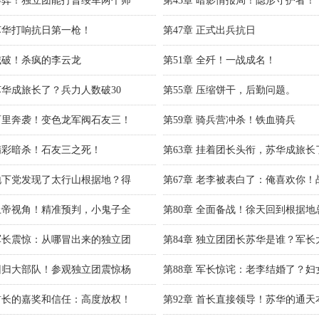
 博弈！独立团能打晋绥军两个师
第43章 暗影情报局！隐形守护者！
 苏华打响抗日第一枪！
第47章 正式出兵抗日
 城破！杀疯的李云龙
第51章 全歼！一战成名！
 苏华成旅长了？兵力人数破30
第55章 压缩饼干，后勤问题。
 百里奔袭！变色龙军阀石友三！
第59章 骑兵营冲杀！铁血骑兵
 精彩暗杀！石友三之死！
第63章 挂着团长头衔，苏华成旅长
 地下党发现了太行山根据地？得
第67章 老李被表白了：俺喜欢你！
 上帝视角！精准预判，小鬼子全
第80章 全面备战！徐天回到根据地
 军长震惊：从哪冒出来的独立团
第84章 独立团团长苏华是谁？军长
 回归大部队！参观独立团震惊杨
第88章 军长惊诧：老李结婚了？妇
 首长的嘉奖和信任：高度放权！
第92章 首长直接领导！苏华的通天