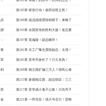
迹！
第181章 杀疯了的苏华！民兵的悲壮！
第185章 斩首行动！坂田信哲之死！
战后
第189章 战况战绩震惊程瞎子：来晚了
立团
第193章 全国宣传的胜利大捷！老总要
下：
第197章 英魂陵！副总瞻拜！
药青
第201章 兵工厂曝光震惊副总：太强！
路军
第205章 苏华升旅长了？只欠东风！
胜利
第209章 独立团扩编三万人？得民心者
第213章 参观独立团，副总惊叹：三三
赏苏
第217章 苏华成小鬼子公敌！川岛芳子
赏金
第221章 一呼百应！强大号召力！恐怖