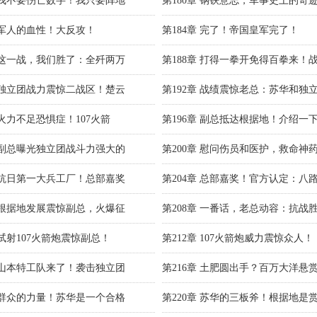
章 我不要伤亡数字！我只要阵地
第180章 钢铁意志，军事史上的奇
章 军人的血性！大反攻！
第184章 完了！帝国皇军完了！
章 这一战，我们胜了：全歼两万
第188章 打得一拳开免得百拳来！
章 独立团战力震惊二战区！楚云
第192章 战绩震惊老总：苏华和独
 火力不足恐惧症！107火箭
第196章 副总抵达根据地！介绍一
章 副总曝光独立团战斗力强大的
第200章 慰问伤员和医护，救命神
章 抗日第一大兵工厂！总部嘉奖
第204章 总部嘉奖！官方认定：八
章 根据地发展震惊副总，火爆征
第208章 一番话，老总动容：抗战
 试射107火箭炮震惊副总！
第212章 107火箭炮威力震惊众人！
章 山本特工队来了！袭击独立团
第216章 土肥圆出手？百万大洋悬
章 群众的力量！苏华是一个合格
第220章 苏华的三板斧！根据地是