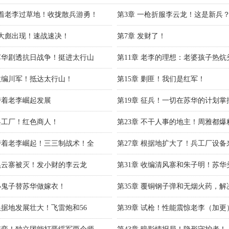
带着老李过草地！收拢散兵游勇！
第3章 一枪折服李云龙！这是新兵
张大彪出现！速战速决！
第7章 发财了！
 苏华剧透抗日战争！挺进太行山
第11章 老李的理想：老婆孩子热炕
 收编川军！抵达太行山！
第15章 剿匪！我们是红军！
 带着老李崛起发展
第19章 征兵！一切在苏华的计划掌
 兵工厂！红色商人！
第23章 不干人事的地主！周雅都爆
 带着老李崛起！三三制战术！全
第27章 根据地扩大了！兵工厂设备
 黑云寨被灭！发小财的李云龙
第31章 收编清风寨和朱子明！苏华
 小鬼子替苏华做嫁衣！
第35章 覆铜钢子弹和无烟火药，解
 根据地发展壮大！飞雷炮和56
第39章 试枪！性能震惊老李（加更