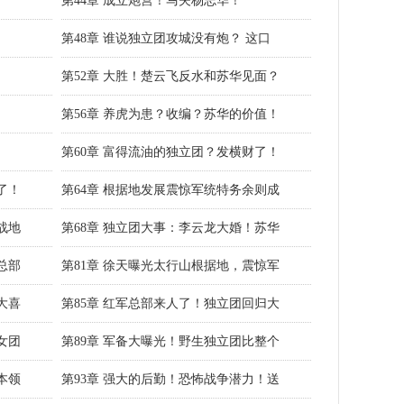
第44章 成立炮营！马夫杨志华！
第48章 谁说独立团攻城没有炮？ 这口
第52章 大胜！楚云飞反水和苏华见面？
第56章 养虎为患？收编？苏华的价值！
第60章 富得流油的独立团？发横财了！
了！
第64章 根据地发展震惊军统特务余则成
战地
第68章 独立团大事：李云龙大婚！苏华
总部
第81章 徐天曝光太行山根据地，震惊军
大喜
第85章 红军总部来人了！独立团回归大
女团
第89章 军备大曝光！野生独立团比整个
本领
第93章 强大的后勤！恐怖战争潜力！送