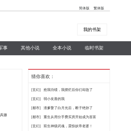
简体版
繁体版
我的书架
军事
其他小说
全本小说
临时书架
猜你喜欢：
[玄幻]
抢我功绩，我摆烂后你们却急了
[玄幻]
弱小友善的我
[都市]
渣爹娶了白月光后，断子绝孙了
散兵游
[都市]
重生从用分手费买房开始成为首富
[玄幻]
双生神级武魂，震惊妖帝老婆！