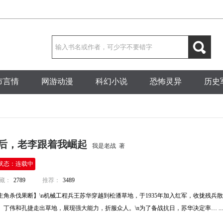
市言情
网游动漫
科幻小说
恐怖灵异
历史
后，老李跟着我崛起
我是老战 著
状态：连载中
藏：
2789
推荐：
3489
角杀伐果断】\n机械工程兵王苏华穿越到松潘草地，于1935年加入红军，收拢残兵
丁伟和孔捷走出草地，展现强大能力，折服众人。\n为了备战抗日，苏华决定率… ...