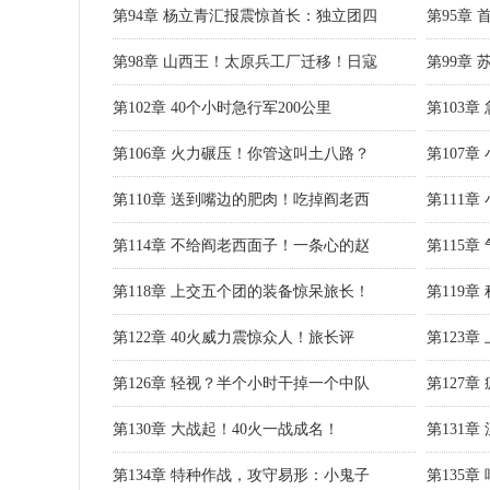
第94章 杨立青汇报震惊首长：独立团四
第95章
第98章 山西王！太原兵工厂迁移！日寇
第99章
第102章 40个小时急行军200公里
第103
第106章 火力碾压！你管这叫土八路？
第107
第110章 送到嘴边的肥肉！吃掉阎老西
第111
第114章 不给阎老西面子！一条心的赵
第115
第118章 上交五个团的装备惊呆旅长！
第119
第122章 40火威力震惊众人！旅长评
第123
第126章 轻视？半个小时干掉一个中队
第127
第130章 大战起！40火一战成名！
第131
第134章 特种作战，攻守易形：小鬼子
第135