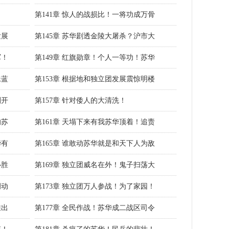
第141章 惊人的战损比！一将功成万骨
发展
第145章 苏华剧透金陵大屠杀？沪市大
军！
第149章 红旗勋章！个人一等功！苏华
妹蓝
第153章 根据地和独立团发展震惊明楼
刚开
第157章 针对倭人的大清洗！
的苏
第161章 天塌下来有我苏华顶着！追责
华有
第165章 谁敢动苏华就是和天下人为敌
必胜
第169章 独立团威名在外！鬼子扫荡大
调动
第173章 独立团万人参战！为了家园！
推出
第177章 全民作战！苏华成二战区司令