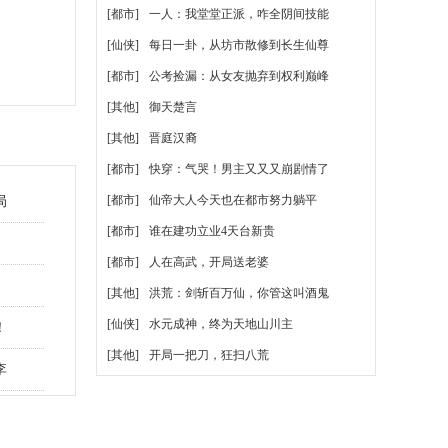
[都市]
一人：我堂堂正派，咋全阴间技能
[仙侠]
每日一卦，从坊市散修到长生仙尊
[都市]
公考捡漏：从女友抛弃到权利巅峰
[其他]
御天楚言
[其他]
晋庭汉裔
[都市]
快穿：气哭！男主又又又崩剧情了
[都市]
仙帝大人今天也在都市努力躺平
局
[都市]
谁在建功立业4天台新贵
[都市]
人在高武，开局送老婆
[其他]
洪荒：剑斩百万仙，你管这叫酒鬼
[仙侠]
水元成神，终为天地山川主
！
[其他]
开局一把刀，狂扫八荒
李