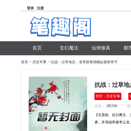
登录
注册
首页
玄幻魔法
仙侠修真
都
首页
>
历史军事
>
抗战：过草地后，老李跟着我崛起最新章节
抗战：过草地
类型：历史军事
点击：
281310
收
【无系统、抗日爽文、主
勇，开局就带着李云龙、