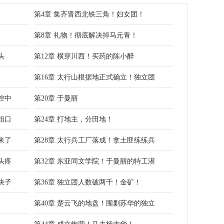
？
第4章 集齐晋西北铁三角！妇女团！
第8章 礼物！彻底解决掉马元青！
头
第12章 横穿川西！买药的陈小醉
第16章 太行山根据地正式确立！独立团
控中
第20章 于曼丽
粗口
第24章 打地主，分田地！
来了
第28章 太行兵工厂落成！拿土匪练练兵
头疼
第32章 东亚同文学院！于曼丽的特工潜
决子
第36章 独立团人数破两千！金矿！
）
第40章 楚云飞的地盘！围剿苏华的独立