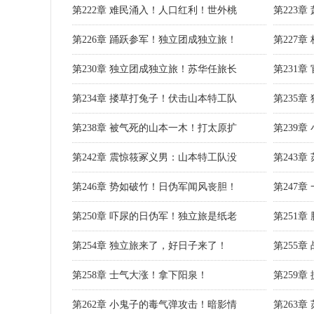
第222章 难民涌入！人口红利！世外桃
第223
第226章 踊跃参军！独立团成独立旅！
第227
第230章 独立团成独立旅！苏华任旅长
第231
第234章 搂草打兔子！伏击山本特工队
第235
第238章 被气死的山本一木！打太原扩
第239
第242章 震惊筱冢义男：山本特工队没
第243
第246章 势如破竹！日伪军闻风丧胆！
第247
第250章 吓尿的日伪军！独立旅是纸老
第251章
第254章 独立旅来了，好日子来了！
第255
第258章 士气大涨！拿下阳泉！
第259
第262章 小鬼子的毒气弹攻击！暗影情
第263