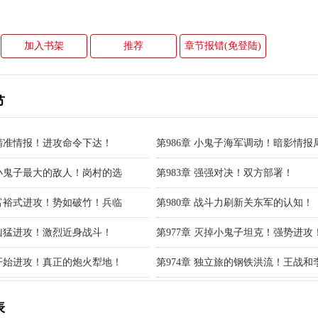
加入书架
推荐
章节报错(免登陆)
节
 精准情报！进攻命令下达！
第986章 小鬼子海军调动！暗影情报
 小鬼子最大的敌人！岗村的选
第983章 强强对决！双方部署！
 富裕式进攻！势如破竹！兵临
第980章 战斗力刷新关东军的认知！
 凶猛进攻！激烈近身战斗！
第977章 灭掉小鬼子坦克！强势进攻
 开始进攻！真正的炮火犁地！
第974章 独立旅的钢铁洪流！王战和
表