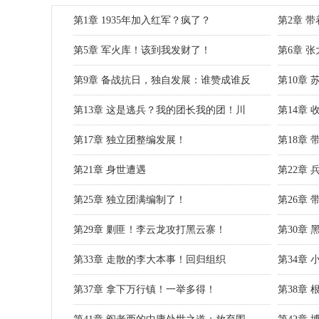
第1章 1935年加入红军？疯了？
第2章 
第5章 军火库！该到我发财了！
第6章 
第9章 备战抗日，独自发展：谁赞成谁反
第10章
第13章 这是逃兵？我的团长我的团！川
第14章
第17章 独立团整编发展！
第18章
第21章 身世遭遇
第22章
第25章 独立团满编制了！
第26章
第29章 剿匪！李云龙攻打黑云寨！
第30章
第33章 走散的李大本事！回归组织
第34章
第37章 拿下万行镇！一举多得！
第38章