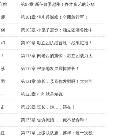
自挑
第97章 新任政委赵刚！多才多艺的苏华
个师
第101章 轻步兵巅峰！全团急行军！
度创
第105章 小鬼子震惊：独立团装备比中
：和
第109章 独立团抗战首胜：战果汇报！
了！
第113章 阎老西的震惊：独立团战力太
：苏
第117章 根据地发展震惊旅长！
个团
第121章 旅长：恭喜你发财啊！大方的
掉一
第125章 打的就是精锐
反击
第129章 班长，炮……还在！
第133章 告诉俺娘……俺不是孬种！
战任
第137章 上缴联队旗，苏华：这一次独