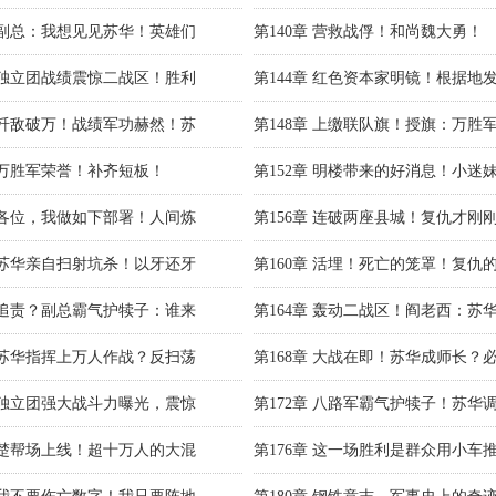
章 副总：我想见见苏华！英雄们
第140章 营救战俘！和尚魏大勇！
章 独立团战绩震惊二战区！胜利
第144章 红色资本家明镜！根据地
章 歼敌破万！战绩军功赫然！苏
第148章 上缴联队旗！授旗：万胜
章 万胜军荣誉！补齐短板！
第152章 明楼带来的好消息！小迷
章 各位，我做如下部署！人间炼
第156章 连破两座县城！复仇才刚
章 苏华亲自扫射坑杀！以牙还牙
第160章 活埋！死亡的笼罩！复仇
章 追责？副总霸气护犊子：谁来
第164章 轰动二战区！阎老西：苏
章 苏华指挥上万人作战？反扫荡
第168章 大战在即！苏华成师长？
章 独立团强大战斗力曝光，震惊
第172章 八路军霸气护犊子！苏华
章 楚帮场上线！超十万人的大混
第176章 这一场胜利是群众用小车