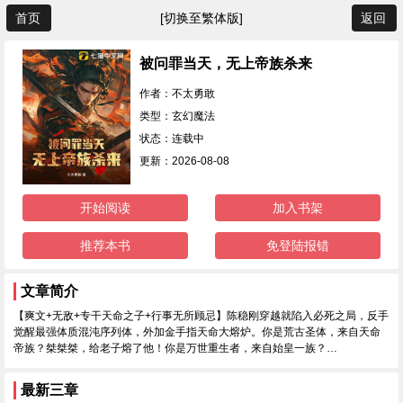
首页
[切换至繁体版]
返回
被问罪当天，无上帝族杀来
作者：不太勇敢
类型：玄幻魔法
状态：连载中
更新：2026-08-08
开始阅读
加入书架
推荐本书
免登陆报错
文章简介
【爽文+无敌+专干天命之子+行事无所顾忌】陈稳刚穿越就陷入必死之局，反手
觉醒最强体质混沌序列体，外加金手指天命大熔炉。你是荒古圣体，来自天命
帝族？桀桀桀，给老子熔了他！你是万世重生者，来自始皇一族？…
最新三章