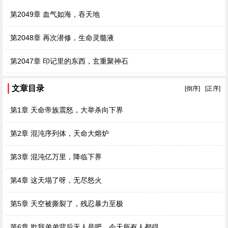
第2049章 血气如海，吞天地
第2048章 再次潜修，生命灵髓液
第2047章 印记里的东西，玄重聚神石
文章目录
[倒序]
[正序]
第1章 天命帝族震怒，大举杀向下界
第2章 混沌序列体，天命大熔炉
第3章 混沌亿万里，降临下界
第4章 这天塌了呀，无尽怒火
第5章 天空被撕裂了，残忍暴力至极
第6章 欺我弟弟背后无人是吧，今天所有人都得