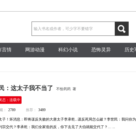
市言情
网游动漫
科幻小说
恐怖灵异
历史
民：这太子我不当了
不恰药药 著
状态：连载中
藏：
2789
推荐：
3489
太子！坏消息：即将谋反失败的大唐太子李承乾...谋反死局怎么破？李世民：我问你
宗交代？李承乾：我们全家造的反，你下去见了大伯就能交代了？… ...