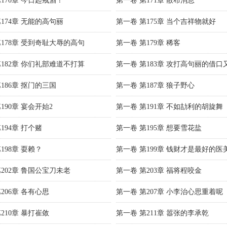
170章 今日起戒酒！
第一卷 第171章 散布消息
174章 无能的高句丽
第一卷 第175章 当个吉祥物就好
第178章 受到奇耻大辱的高句
第一卷 第179章 稀客
第182章 你们礼部难道不打算
第一卷 第183章 攻打高句丽的借口
186章 抠门的三国
第一卷 第187章 狼子野心
190章 宴会开始2
第一卷 第191章 不如劼利的胡旋舞
194章 打个赌
第一卷 第195章 想要雪花盐
198章 耍赖？
第一卷 第199章 钱财才是最好的医
202章 鲁国公宝刀未老
第一卷 第203章 福将程咬金
206章 各有心思
第一卷 第207章 小李治心思重着呢
210章 暴打崔敛
第一卷 第211章 嚣张的李承乾