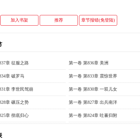
加入书架
推荐
章节报错(免登陆)
节
837章 征服之路
第一卷 第836章 美洲
834章 破罗马
第一卷 第833章 震惊世界
831章 李世民驾崩
第一卷 第830章 一双儿女
828章 碾压之势
第一卷 第827章 出兵南洋
825章 彻底归心
第一卷 第824章 吐蕃归附
表