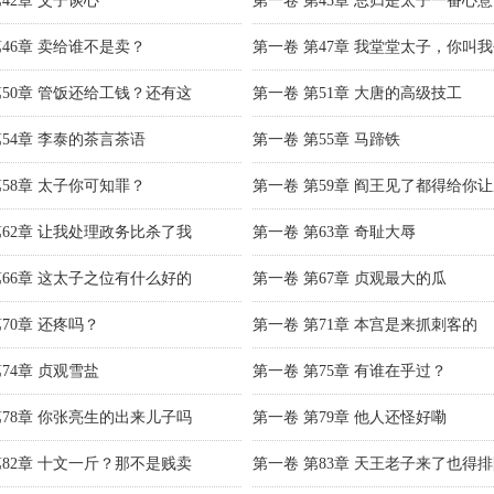
42章 父子谈心
第一卷 第43章 总归是太子一番心意
第46章 卖给谁不是卖？
第一卷 第47章 我堂堂太子，你叫
第50章 管饭还给工钱？还有这
第一卷 第51章 大唐的高级技工
第54章 李泰的茶言茶语
第一卷 第55章 马蹄铁
第58章 太子你可知罪？
第一卷 第59章 阎王见了都得给你
第62章 让我处理政务比杀了我
第一卷 第63章 奇耻大辱
第66章 这太子之位有什么好的
第一卷 第67章 贞观最大的瓜
70章 还疼吗？
第一卷 第71章 本宫是来抓刺客的
74章 贞观雪盐
第一卷 第75章 有谁在乎过？
第78章 你张亮生的出来儿子吗
第一卷 第79章 他人还怪好嘞
第82章 十文一斤？那不是贱卖
第一卷 第83章 天王老子来了也得