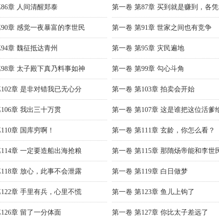
第86章 人间清醒郑泰
第一卷 第87章 买到就是赚到，各
第90章 感觉一夜暴富的李世民
第一卷 第91章 世家之间也有竞争
第94章 魏征抵达青州
第一卷 第95章 灾民遍地
第98章 太子殿下真乃料事如神
第一卷 第99章 勾心斗角
第102章 是非对错我已无心分
第一卷 第103章 拍卖会开始
106章 我出三十万贯
第一卷 第107章 这是谁把这位活爹
110章 国库穷啊！
第一卷 第111章 玄龄，你怎么看？
第114章 一定要造船出海抢粮
第一卷 第115章 那隋炀帝能和李世
第118章 放心，此事不会泄露
第一卷 第119章 白日做梦
第122章 手里有兵，心里不慌
第一卷 第123章 鱼儿上钩了
126章 留了一分体面
第一卷 第127章 你比太子差远了