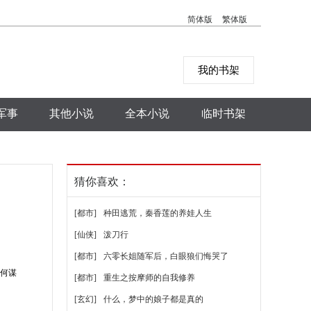
简体版
繁体版
我的书架
军事
其他小说
全本小说
临时书架
猜你喜欢：
[都市]
种田逃荒，秦香莲的养娃人生
[仙侠]
泼刀行
[都市]
六零长姐随军后，白眼狼们悔哭了
为何谋
[都市]
重生之按摩师的自我修养
[玄幻]
什么，梦中的娘子都是真的