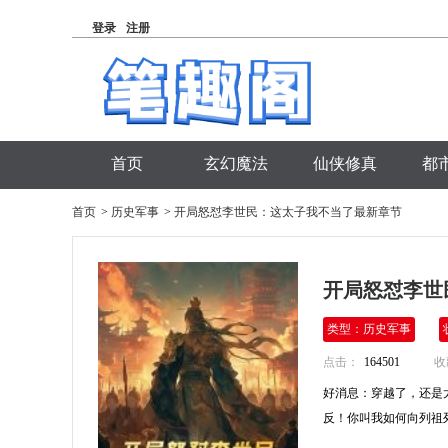
登录
注册
首页
玄幻魔法
仙侠修真
都
首页
>
历史军事
>
开局怒怼李世民：这太子我不当了最新章节
开局怒怼李世
类型：历史军事
点击：
164501
收
好消息：穿越了，还是
反！你叫我如何向列祖列