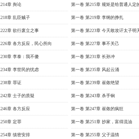
214章 舆论
第一卷 第215章 规矩是给普通人定
218章 乱臣贼子
第一卷 第219章 李纲的挣扎
222章 欲行废立之事
第一卷 第223章 今天敢攻讦太子明
第226章 各方反应，民心所向
第一卷 第227章 事不关己
230章 李泰：我不傻
第一卷 第231章 长孙冲
234章 李世民的忧虑
第一卷 第235章 风起云涌
238章 罪证
第一卷 第239章 崔敛绝望
242章 士子的质疑
第一卷 第243章 杀手锏
246章 各方反应
第一卷 第247章 崔敛的疯狂
250章 定罪
第一卷 第251章 抄家，富得流油
254章 缜密安排
第一卷 第255章 父子温情