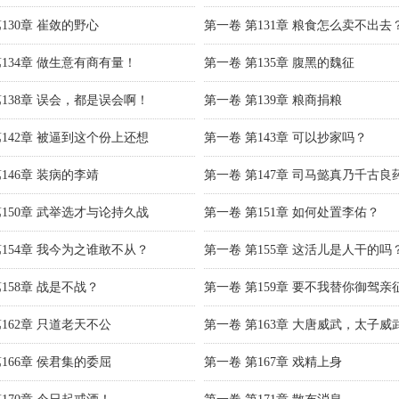
130章 崔敛的野心
第一卷 第131章 粮食怎么卖不出去
第134章 做生意有商有量！
第一卷 第135章 腹黑的魏征
第138章 误会，都是误会啊！
第一卷 第139章 粮商捐粮
第142章 被逼到这个份上还想
第一卷 第143章 可以抄家吗？
146章 装病的李靖
第一卷 第147章 司马懿真乃千古良
第150章 武举选才与论持久战
第一卷 第151章 如何处置李佑？
第154章 我今为之谁敢不从？
第一卷 第155章 这活儿是人干的吗
158章 战是不战？
第一卷 第159章 要不我替你御驾亲
162章 只道老天不公
第一卷 第163章 大唐威武，太子威
166章 侯君集的委屈
第一卷 第167章 戏精上身