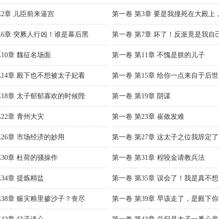
第2章 儿臣前来逼宫
第一卷 第3章 要是我撞死在大殿上
第6章 突厥人行凶！谁是幕后黑
第一卷 第7章 坏了！反派竟是我自
10章 魏征名场面
第一卷 第11章 不愧是朕的儿子
第14章 殿下也不想被太子妃看
第一卷 第15章 给你一点来自于后
第18章 太子郁郁寡欢的时候陛
第一卷 第19章 阴谋
22章 青州大灾
第一卷 第23章 崔敛发难
第26章 市场经济的妙用
第一卷 第27章 这太子之位我辞定了
第30章 杜荷的骚操作
第一卷 第31章 程咬金请教兵法
34章 提炼精盐
第一卷 第35章 误会了！我是真不
第38章 赈灾粮里掺沙子？丧尽
第一卷 第39章 早该走了，是殿下