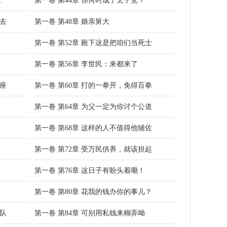
.
第一卷 第44章 你何时成了太子党？
我去
第一卷 第48章 娘亲舅大
第一卷 第52章 殿下这是把咱们当死士
第一卷 第56章 李世民：来都来了
让座
第一卷 第60章 打的一拳开，免得百拳
第一卷 第64章 为父一定为你讨个公道
第一卷 第68章 这样的人不值得他辅佐
第一卷 第72章 受万民供养，就该担起
第一卷 第76章 这日子有盼头着嘞！
第一卷 第80章 花我的钱办你的事儿？
排队
第一卷 第84章 可别用私钱来糊弄呦