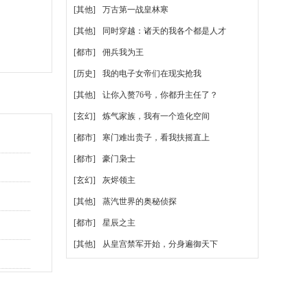
[其他]
万古第一战皇林寒
[其他]
同时穿越：诸天的我各个都是人才
[都市]
佣兵我为王
[历史]
我的电子女帝们在现实抢我
[其他]
让你入赘76号，你都升主任了？
[玄幻]
炼气家族，我有一个造化空间
[都市]
寒门难出贵子，看我扶摇直上
[都市]
豪门枭士
[玄幻]
灰烬领主
[其他]
蒸汽世界的奥秘侦探
[都市]
星辰之主
[其他]
从皇宫禁军开始，分身遍御天下