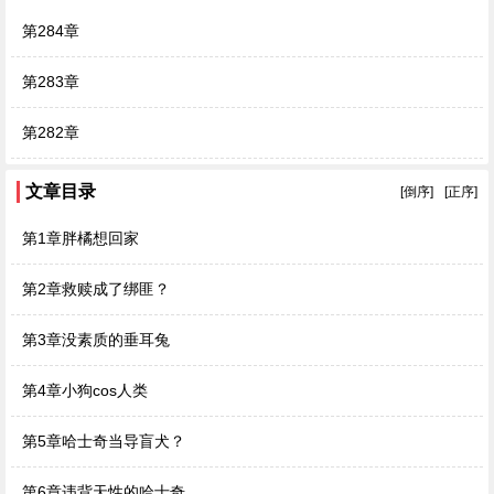
第284章
第283章
第282章
文章目录
[倒序]
[正序]
第1章胖橘想回家
第2章救赎成了绑匪？
第3章没素质的垂耳兔
第4章小狗cos人类
第5章哈士奇当导盲犬？
第6章违背天性的哈士奇