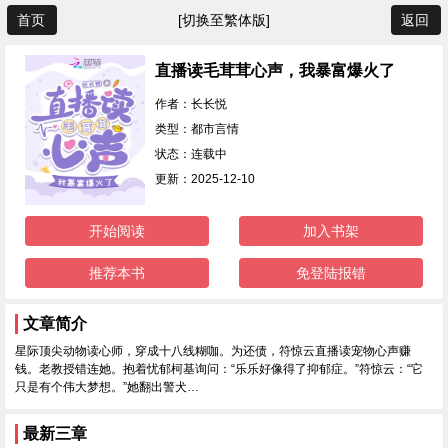
首页
[切换至繁体版]
返回
直播读毛茸茸心声，我暴富爆火了
作者：长长悦
类型：都市言情
状态：连载中
更新：2025-12-10
开始阅读
加入书架
推荐本书
免登陆报错
文章简介
星际顶尖动物读心师，穿成十八线糊咖。为还债，符惊云直播读宠物心声赚
钱。老教授错连她。抱着忧郁柯基询问：“乐乐好像得了抑郁症。”符惊云：“它
只是有个伟大梦想。”她翻出警犬…
最新三章