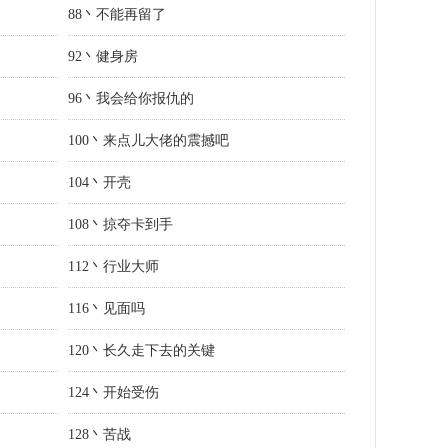
88丶不能再留了
92丶健身房
96丶我会给你报仇的
100丶来点儿大佬的震撼吧
104丶开壳
108丶掠夺卡到手
112丶行业大师
116丶见面吗
120丶长久走下去的关键
124丶开始受伤
128丶苦战