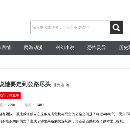
市言情
网游动漫
科幻小说
恐怖灵异
历史
说她要走到公路尽头
张泡泡 著
状态：连载中
藏：
2790
推荐：
3489
期有团队丶基建戚许独自在这条充满危机与死亡的公路上闯荡了将近4年时间，天灾不
不能杀鸡的弱女子变成了沙发果断的资深玩家，却还是遗憾死在了副本里...临死.. ...