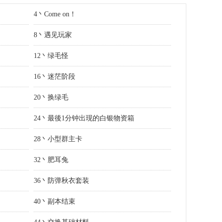
4丶Come on！
8丶遇见玩家
12丶绿毛怪
16丶迷茫阶段
20丶换绿毛
24丶最後1分钟出现的白银物资箱
28丶小型群主卡
32丶肥耳兔
36丶防弹秋衣套装
40丶副本结束