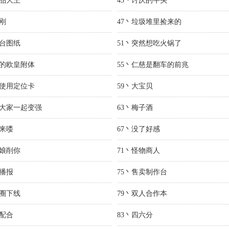
废品大王
43丶讨厌的牛头
面刚
47丶垃圾堆里捡来的
作台图纸
51丶突然想吃火锅了
爱的欧皇附体
55丶仁慈是翻车的前兆
动使用定位卡
59丶大宝贝
促大家一起变强
63丶梅子酒
名来喽
67丶没了好感
老娘削你
71丶怪物商人
动播报
75丶售卖制作台
甜圈下线
79丶双人合作本
契配合
83丶四六分