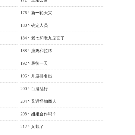
172丶全服公告
176丶新一轮天灾
180丶确定人员
184丶老七和老九见面了
188丶溜鸡和拉稀
192丶最後一天
196丶月度排名出
200丶百鬼乱行
204丶又遇怪物商人
208丶姐姐合作吗？
212丶又栽了