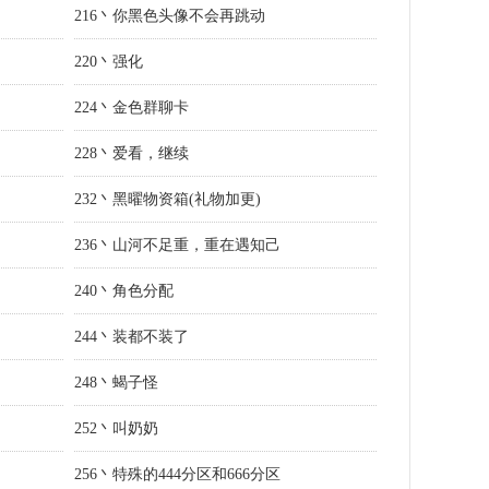
216丶你黑色头像不会再跳动
220丶强化
224丶金色群聊卡
228丶爱看，继续
232丶黑曜物资箱(礼物加更)
236丶山河不足重，重在遇知己
240丶角色分配
244丶装都不装了
248丶蝎子怪
252丶叫奶奶
256丶特殊的444分区和666分区