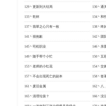
129丶更新到大结局
130丶通
133丶乾杯
134丶
137丶翡翠之心只有一枚
138丶
141丶很抱歉
142丶团
145丶司机职业
146丶
149丶随手帮个小忙
150丶
153丶老师的小红花
154丶
157丶不会出现死亡的副本
158丶
161丶废旧金属
162丶八..
165丶清理垃圾？
166丶没