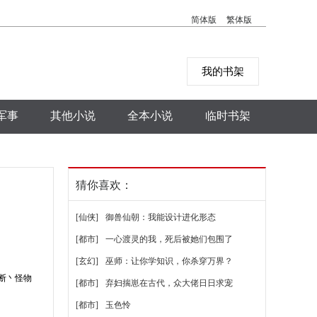
简体版
繁体版
我的书架
军事
其他小说
全本小说
临时书架
猜你喜欢：
[仙侠]
御兽仙朝：我能设计进化形态
[都市]
一心渡灵的我，死后被她们包围了
[玄幻]
巫师：让你学知识，你杀穿万界？
断丶怪物
[都市]
弃妇揣崽在古代，众大佬日日求宠
[都市]
玉色怜