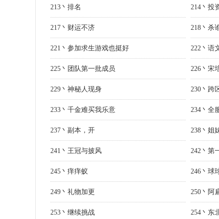
213丶排名
214丶投
217丶财运不济
218丶杀
221丶参加求生游戏也挺好
222丶语
225丶团队第一批成员
226丶
229丶神秘人现身
230丶
233丶千金难买我乐意
234丶全
237丶副本，开
238丶姐
241丶王冠与披风
242丶
245丶痒痒蚁
246丶
249丶礼物加更
250丶
253丶继续挑战
254丶