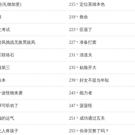
资(礼物加更)
215丶定位英雄本色
谁
219丶救命
文考试
223丶臣退了
宋培风挑战无敌黑旋风
227丶准备打窝
跨区联络石
231丶清道夫
服第三
235丶贴脸开大
妹本
239丶好女不提当年耻
第一波怪物来袭
243丶能力者
球球可听劝了
247丶菠菠怪
阿扁的运气
251丶成功通过五关
东北人疼孩子
255丶你录完整了吗？