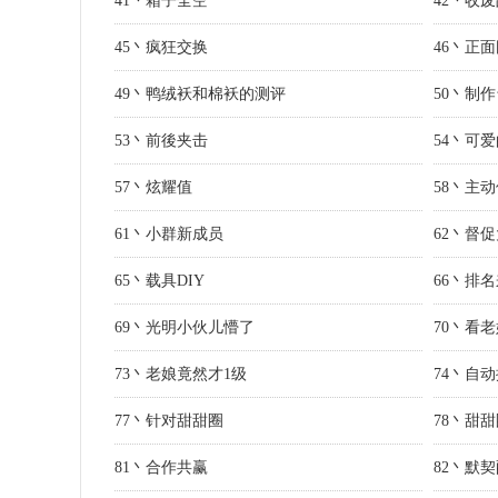
41丶箱子全空
42丶收
45丶疯狂交换
46丶正
49丶鸭绒袄和棉袄的测评
50丶制
53丶前後夹击
54丶可
57丶炫耀值
58丶主
61丶小群新成员
62丶督
65丶载具DIY
66丶排
69丶光明小伙儿懵了
70丶看
73丶老娘竟然才1级
74丶自
77丶针对甜甜圈
78丶甜
81丶合作共赢
82丶默