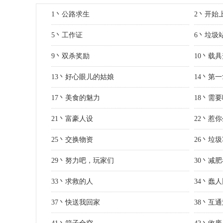
1丶公路求生
2丶开始
5丶工作证
6丶垃圾
9丶双杀奖励
10丶载
13丶好心眼儿的姑娘
14丶第
17丶美食的魅力
18丶需
21丶富豪人设
22丶惹
25丶交换物资
26丶垃
29丶努力吧，玩家们
30丶减
33丶求救的人
34丶蠢
37丶快送我回家
38丶互