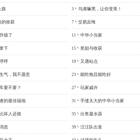
上路
3丶乌漆嘛黑，让你变美！
站的收获
7丶交易反悔
具升级了
11丶中华小当家
一拿下
15丶奖励与收获
要呼呼
19丶又遇站点
你生气，我不愿意
23丶能吃饱且能吃好
圾车要不要？
27丶玩家戚许
肥者的最佳福地
31丶手缝太大的中华小当家
人比坏人还烦
35丶出售凝水器
通消息
39丶汪汪队出发