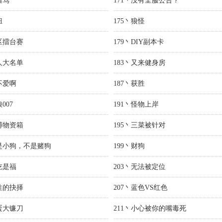
着骂
171丶没有全服公告？
妞
175丶狼怪
跨区擂台赛
179丶DIY副本卡
0人大名单
183丶又来健身房
不爱啊
187丶获胜
007
191丶怪物上岸
赌博物资箱
195丶三菜被针对
俺是小狗，不是赌狗
199丶财狗
吃是福
203丶无法被定位
人性的抉择
207丶蓝色VS红色
蛋蛋大镰刀
211丶小心被你的嘴毒死