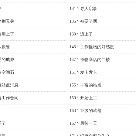
关
131丶寻人启事
和性别无关
135丶被耍了啊
终於用上了
139丶追上了
队聚餐
143丶工作怪物的好感度
亲爱的戚戚
147丶怪物商店的二楼
五彩空间石
151丶发卡发卡
交换站点消息
155丶丰富的站点
签署工作合同
159丶开始上工
.
163丶12级的武器
活了
167丶最後一天