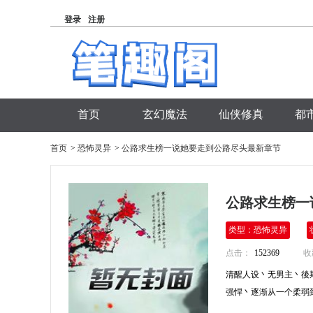
登录
注册
首页
玄幻魔法
仙侠修真
都
首页
>
恐怖灵异
>
公路求生榜一说她要走到公路尽头最新章节
公路求生榜一
类型：恐怖灵异
点击：
152369
收
清醒人设丶无男主丶後
强悍丶逐渐从一个柔弱到