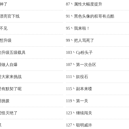
精神了
87丶属性大幅度提升
席漂亮官下线
91丶黑色头像的权哥有点酷
也不见
95丶我来啦！
不想升级
99丶把人骂死了
成功升级五级载具
103丶Cp粉头子
低调做人自爆
107丶第一次合区
欢迎大家来挑战
111丶奴役石
已经有默契了呢
115丶副本来喽
用挑拨
119丶第一关
面团怪灭绝了
123丶继续闯关
累
127丶聪明戚许