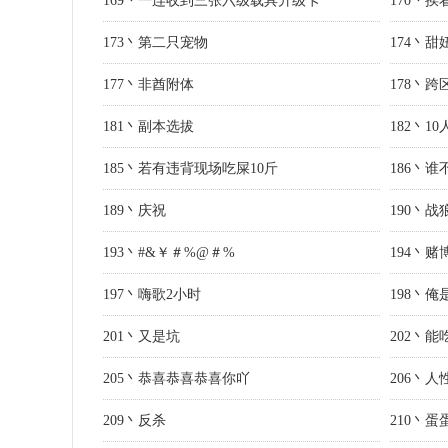
169丶一连收到三张六级载具升级卡
170丶挨
173丶第二只宠物
174丶甜
177丶非酋附体
178丶
181丶副本选拔
182丶1
185丶若有违背现场吃屎10斤
186丶谁
189丶庆祝
190丶战狼
193丶#&￥＃%@＃%
194丶
197丶嗨歌2小时
198丶
201丶又是坑
202丶能
205丶恭喜恭喜恭喜你吖
206丶
209丶反杀
210丶