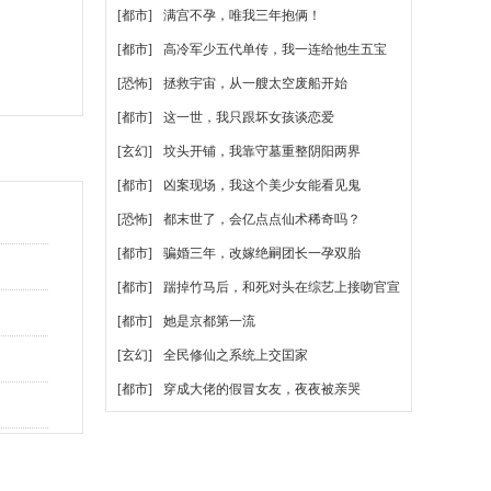
[都市]
满宫不孕，唯我三年抱俩！
[都市]
高冷军少五代单传，我一连给他生五宝
[恐怖]
拯救宇宙，从一艘太空废船开始
[都市]
这一世，我只跟坏女孩谈恋爱
[玄幻]
坟头开铺，我靠守墓重整阴阳两界
[都市]
凶案现场，我这个美少女能看见鬼
[恐怖]
都末世了，会亿点点仙术稀奇吗？
[都市]
骗婚三年，改嫁绝嗣团长一孕双胎
[都市]
踹掉竹马后，和死对头在综艺上接吻官宣
[都市]
她是京都第一流
[玄幻]
全民修仙之系统上交囯家
[都市]
穿成大佬的假冒女友，夜夜被亲哭