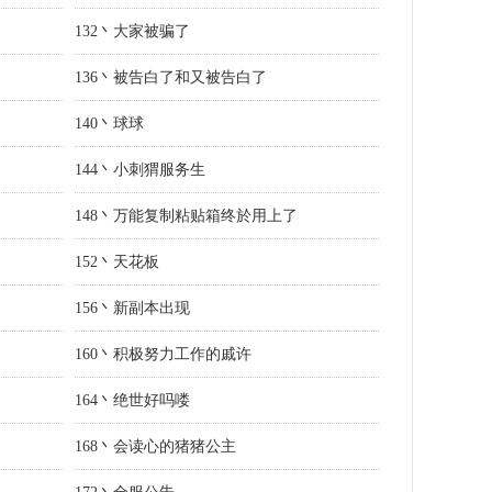
132丶大家被骗了
136丶被告白了和又被告白了
140丶球球
144丶小刺猬服务生
148丶万能复制粘贴箱终於用上了
152丶天花板
156丶新副本出现
160丶积极努力工作的戚许
164丶绝世好吗喽
168丶会读心的猪猪公主