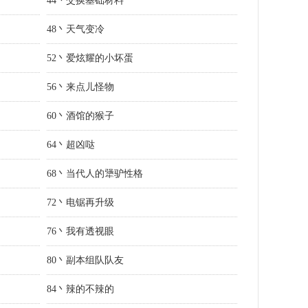
44丶交换基础材料
48丶天气变冷
52丶爱炫耀的小坏蛋
56丶来点儿怪物
60丶酒馆的猴子
64丶超凶哒
68丶当代人的犟驴性格
72丶电锯再升级
76丶我有透视眼
80丶副本组队队友
84丶辣的不辣的