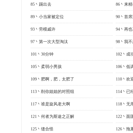
85丶踢出去
86丶来
89丶小当家被定位
90丶首
93丶劳模戚许
94丶再
97丶第一次大型淘汰
98丶我
101丶30分钟
102丶
105丶柔弱小男孩
106丶
109丶肥啊，肥，太肥了
110丶
113丶削你姐姐的对照组
114丶
117丶谁是旋风老大啊
118丶无
121丶何者为斯途之正解
122丶
125丶缝合怪
126丶拖