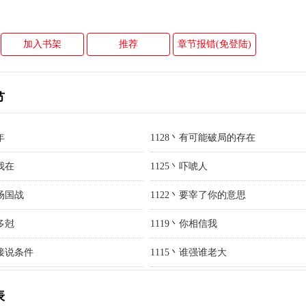
加入书架
推荐
章节报错(免登陆)
节
年
1128丶有可能破局的存在
有我在
1125丶吓唬人
两场国战
1122丶要宰了你的意思
哦多尅
1119丶你相信我
直接说条件
1115丶谁强谁老大
表