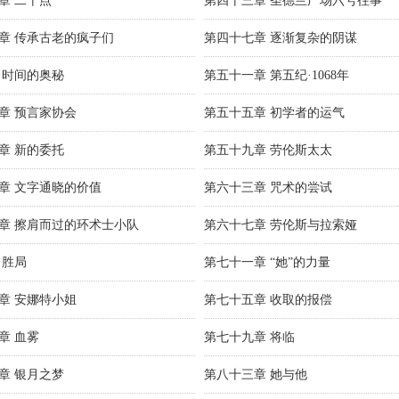
章 二十点
第四十三章 圣德兰广场六号往事
章 传承古老的疯子们
第四十七章 逐渐复杂的阴谋
 时间的奥秘
第五十一章 第五纪·1068年
章 预言家协会
第五十五章 初学者的运气
章 新的委托
第五十九章 劳伦斯太太
章 文字通晓的价值
第六十三章 咒术的尝试
章 擦肩而过的环术士小队
第六十七章 劳伦斯与拉索娅
 胜局
第七十一章 “她”的力量
章 安娜特小姐
第七十五章 收取的报偿
章 血雾
第七十九章 将临
章 银月之梦
第八十三章 她与他