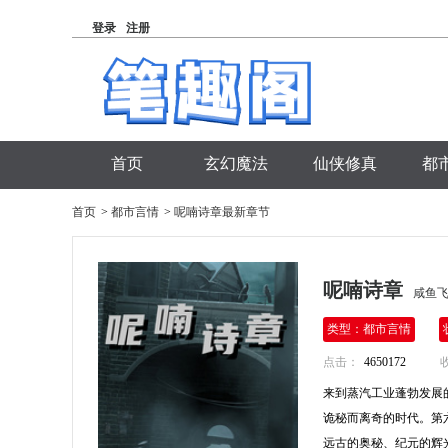
登录
注册
首页
玄幻魔法
仙侠修真
都
首页
>
都市言情
>
呢喃诗章最新章节
呢喃诗章
咸鱼飞
类型：都市言情
点击：
4650172
来到蒸汽工业蓬勃发展
诡秘而离奇的时代。第
远古的奥秘、纪元的辉光