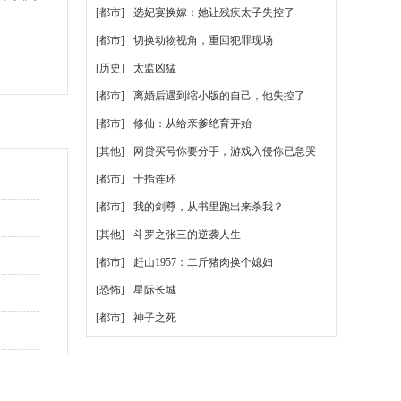
[都市]
选妃宴换嫁：她让残疾太子失控了
.
[都市]
切换动物视角，重回犯罪现场
[历史]
太监凶猛
[都市]
离婚后遇到缩小版的自己，他失控了
[都市]
修仙：从给亲爹绝育开始
[其他]
网贷买号你要分手，游戏入侵你已急哭
[都市]
十指连环
[都市]
我的剑尊，从书里跑出来杀我？
[其他]
斗罗之张三的逆袭人生
[都市]
赶山1957：二斤猪肉换个媳妇
[恐怖]
星际长城
[都市]
神子之死