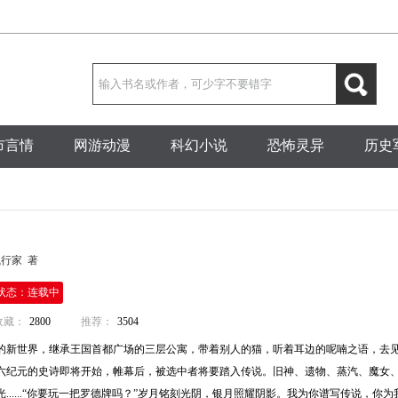
市言情
网游动漫
科幻小说
恐怖灵异
历史
行家 著
状态：连载中
收藏：
2800
推荐：
3504
的新世界，继承王国首都广场的三层公寓，带着别人的猫，听着耳边的呢喃之语，去
六纪元的史诗即将开始，帷幕后，被选中者将要踏入传说。旧神、遗物、蒸汽、魔女
......“你要玩一把罗德牌吗？”岁月铭刻光阴，银月照耀阴影。我为你谱写传说，你为