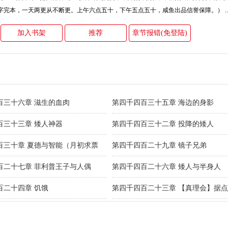
完本，一天两更从不断更。上午六点五十，下午五点五十，咸鱼出品信誉保障。） ..
加入书架
推荐
章节报错(免登陆)
百三十六章 滋生的血肉
第四千四百三十五章 海边的身影
百三十三章 矮人神器
第四千四百三十二章 投降的矮人
百三十章 夏德与智能（月初求票
第四千四百二十九章 镜子兄弟
百二十七章 菲利普王子与人偶
第四千四百二十六章 矮人与半身人
百二十四章 饥饿
第四千四百二十三章 【真理会】据点