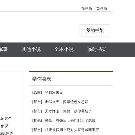
简体版
繁体版
我的书架
军事
其他小说
全本小说
临时书架
猜你喜欢：
[恐怖]
第19次末日
[都市]
出狱当天，闪婚绝色女总裁
[都市]
天才降临，傅总，该你养娃了
见证这个
[其他]
神豪：有钱后，她们献上了忠诚
、侦探、
[都市]
相亲被截胡？死对头哥哥喊我宝宝
我呢喃诗