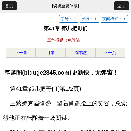
首页
[切换至繁体版]
返回
字号：中
护眼：关
夜间模式：关
第41章 都几把哥们
章节报错（免登陆）
上一章
目录
存书签
下一页
笔趣阁(biquge2345.com)更新快，无弹窗！
第41章都几把哥们(第1/2页)
王紫嫣秀眉微蹙，望着肖遥脸上的笑容，总觉
得他正在酝酿着一场阴谋。