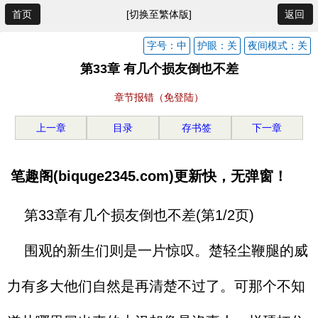
首页
[切换至繁体版]
返回
字号：中
护眼：关
夜间模式：关
第33章 有几个损友倒也不差
章节报错（免登陆）
上一章
目录
存书签
下一章
笔趣阁(biquge2345.com)更新快，无弹窗！
第33章有几个损友倒也不差(第1/2页)
围观的新生们则是一片惊叹。楚轻尘鞭腿的威
力有多大他们自然是再清楚不过了。可那个不知