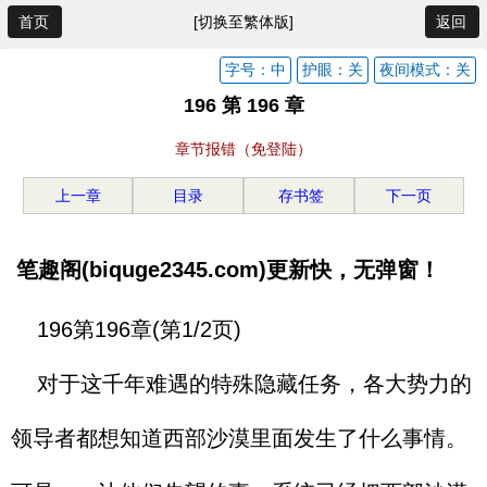
首页
[切换至繁体版]
返回
字号：中
护眼：关
夜间模式：关
196 第 196 章
章节报错（免登陆）
上一章
目录
存书签
下一页
笔趣阁(biquge2345.com)更新快，无弹窗！
196第196章(第1/2页)
对于这千年难遇的特殊隐藏任务，各大势力的
领导者都想知道西部沙漠里面发生了什么事情。