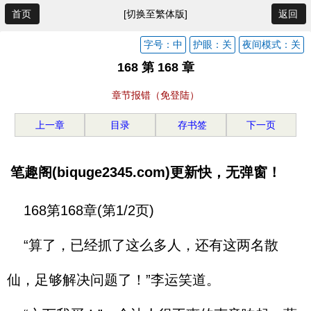
首页
[切换至繁体版]
返回
字号：中
护眼：关
夜间模式：关
168 第 168 章
章节报错（免登陆）
上一章
目录
存书签
下一页
笔趣阁(biquge2345.com)更新快，无弹窗！
168第168章(第1/2页)
“算了，已经抓了这么多人，还有这两名散
仙，足够解决问题了！”李运笑道。