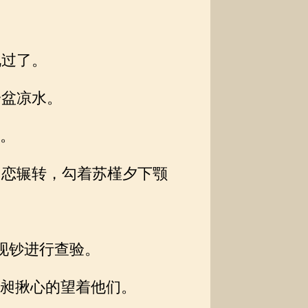
过了。
盆凉水。
。
恋辗转，勾着苏槿夕下颚
现钞进行查验。
昶揪心的望着他们。