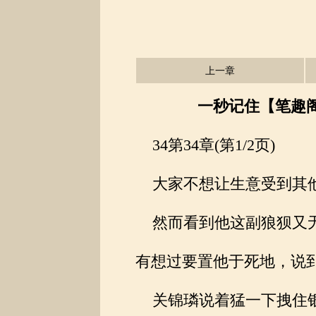
上一章
一秒记住【笔趣阁】 
34第34章(第1/2页)
大家不想让生意受到其他
然而看到他这副狼狈又无
有想过要置他于死地，说
关锦璘说着猛一下拽住银