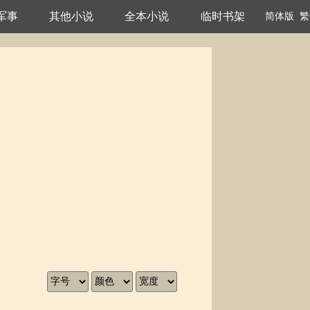
军事
其他小说
全本小说
临时书架
简体版
繁