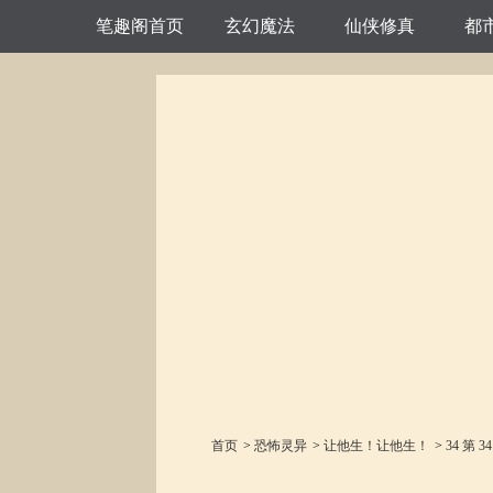
笔趣阁首页
玄幻魔法
仙侠修真
都
首页
>
恐怖灵异
>
让他生！让他生！
>
34 第 3