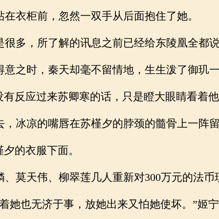
在衣柜前，忽然一双手从后面抱住了她。
很多，所了解的讯息之前已经给东陵凰全都说
意之时，秦天却毫不留情地，生生泼了御玑一
没有反应过来苏卿寒的话，只是瞪大眼睛看着他
，冰凉的嘴唇在苏槿夕的脖颈的髓骨上一阵留
槿夕的衣服下面。
、莫天伟、柳翠莲几人重新对300万元的法币
着她也无济于事，放她出来又怕她使坏。”姬宁