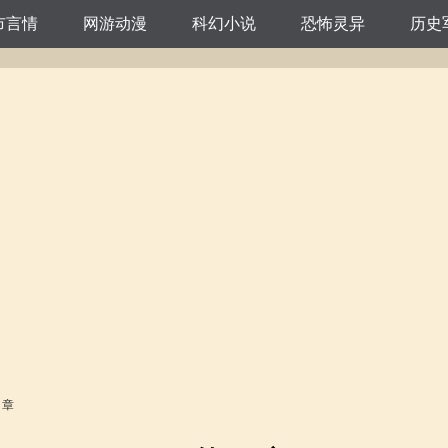
市言情
网游动漫
科幻小说
恐怖灵异
历史
4 章