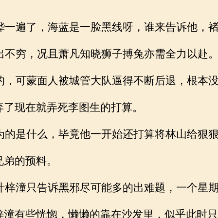
一遍了，海蓝是一脸黑线呀，谁来告诉他，褚
不穷，况且萧凡知晓狮子搏兔亦需全力以赴
，可蒙面人被城管大队逼得不断后退，根本没
弃了现在就弄死李图生的打算。
的是什么，毕竟他一开始还打算将林山给狠狠
兄弟的预料。
梓潼只告诉黑邪尽可能多的出难题，一个星期
梓潼有些恍惚，懒懒的靠在沙发里，似乎此时只