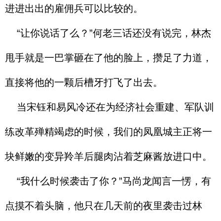
进进出出的雇佣兵可以比较的。
“让你说话了么？”何老三话还没有说完，林杰
甩手就是一巴掌砸在了他的脸上，攒足了力道，
直接将他的一颗后槽牙打飞了出去。
当宋钰和易风冷还在为经济社会重建、军队训
练改革殚精竭虑的时候，我们的凤凰城主正将一
块鲜嫩的变异羚羊后腿肉沾着芝麻酱放进口中。
“我什么时候袭击了你？”马尚龙闻言一愣，有
点摸不着头脑，他只在几天前的夜里袭击过林