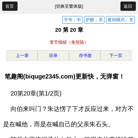
首页
[切换至繁体版]
返回
字号：中
护眼：关
夜间模式：关
20 第 20 章
章节报错（免登陆）
上一章
目录
存书签
下一页
笔趣阁(biquge2345.com)更新快，无弹窗！
20第20章(第1/2页)
向伯来叫门？朱达愣了下才反应过来，对方不
是在喊他，而是在喊自己的父亲朱石头。