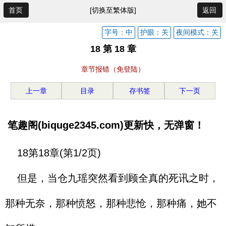
首页
[切换至繁体版]
返回
字号：中
护眼：关
夜间模式：关
18 第 18 章
章节报错（免登陆）
上一章
目录
存书签
下一页
笔趣阁(biquge2345.com)更新快，无弹窗！
18第18章(第1/2页)
但是，当仓九瑶突然看到顾全真的死讯之时，
那种无奈，那种愤怒，那种悲怆，那种痛，她不