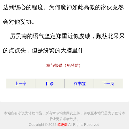
达到练心的程度。为何魔神如此高傲的家伙竟然
会对他妥协。
厉昊南的语气坚定郑重近似虔诚，顾筱北呆呆
的点点头，但是纷繁的大脑里什
章节报错（免登陆）
上一章
目录
存书签
下一页
本站所有小说为转载作品，所有章节均由网友上传，转载至本站只是为了宣传本
书让更多读者欣赏。
Copyright © 2022
笔趣阁
All Rights Reserved.