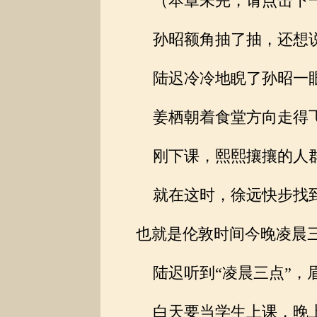
（本章未完，请点击下一页继
孙昭额角抽了抽，还想说
陆迟冷冷地睨了孙昭一眼
姜栖朝着食堂方向走得飞
刚下课，熙熙攘攘的人群
就在这时，徐远快步找到
也就是伦敦时间今晚凌晨
陆迟听到“凌晨三点”，
白天要当学生上课，晚