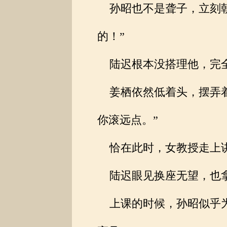
孙昭也不是聋子，立刻朝
的！”
陆迟根本没搭理他，完全
姜栖依然低着头，摆弄着
你滚远点。”
恰在此时，女教授走上讲
陆迟眼见换座无望，也拿
上课的时候，孙昭似乎为