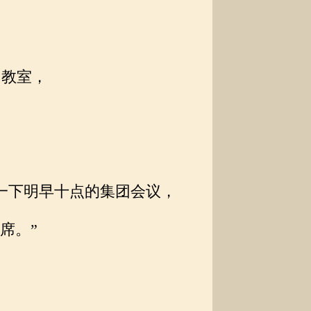
，
教室，
一下明早十点的集团会议，
席。”