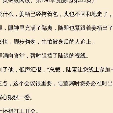
续阅读）第196章慢慢吃(第2/2页)
什么，姜栖已经挎着包，头也不回和地走了
，眼神里充满了鄙夷，随即也紧跟着姜栖出了
快，脚步匆匆，生怕被身后的人追上。
涌向食堂，暂时阻挡了陆迟的视线。
了他，低声汇报，“总裁，陆董让您线上参加
三点，这个会议很重要，陆董嘱咐您务必准时出
眉心狠狠一蹙。
上还得打工开会。