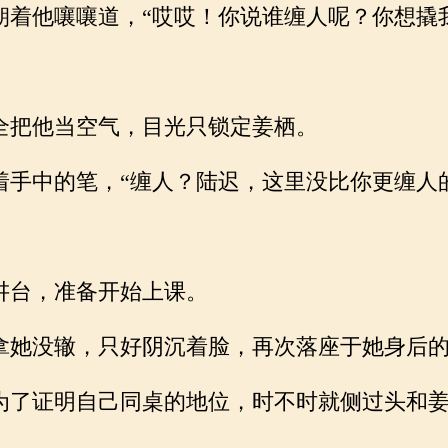
着他嚷嚷道，“哎哎！你说谁缠人呢？你想撬
把他当空气，目光只锁定姜栖。
手中的笔，“缠人？陆迟，这里没比你更缠人
台，准备开始上课。
她没辙，只好阴沉着脸，再次落座于她身后的
了证明自己同桌的地位，时不时就侧过头和姜