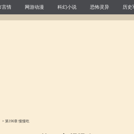
市言情
网游动漫
科幻小说
恐怖灵异
历史
了
>
第196章 慢慢吃