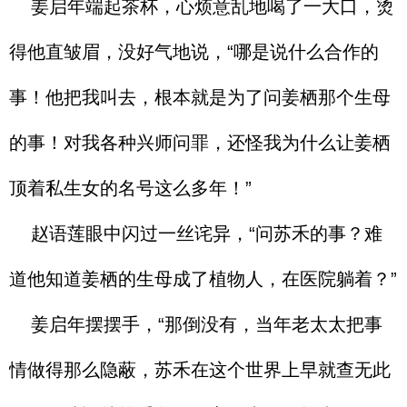
姜启年端起茶杯，心烦意乱地喝了一大口，烫
得他直皱眉，没好气地说，“哪是说什么合作的
事！他把我叫去，根本就是为了问姜栖那个生母
的事！对我各种兴师问罪，还怪我为什么让姜栖
顶着私生女的名号这么多年！”
赵语莲眼中闪过一丝诧异，“问苏禾的事？难
道他知道姜栖的生母成了植物人，在医院躺着？”
姜启年摆摆手，“那倒没有，当年老太太把事
情做得那么隐蔽，苏禾在这个世界上早就查无此