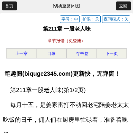
首页
[切换至繁体版]
返回
字号：中
护眼：关
夜间模式：关
第211章 一股老人味
章节报错（免登陆）
上一章
目录
存书签
下一页
笔趣阁(biquge2345.com)更新快，无弹窗！
第211章一股老人味(第1/2页)
每月十五，是姜家雷打不动回老宅陪姜老太太
吃饭的日子，佣人们在厨房里忙碌着，准备着晚