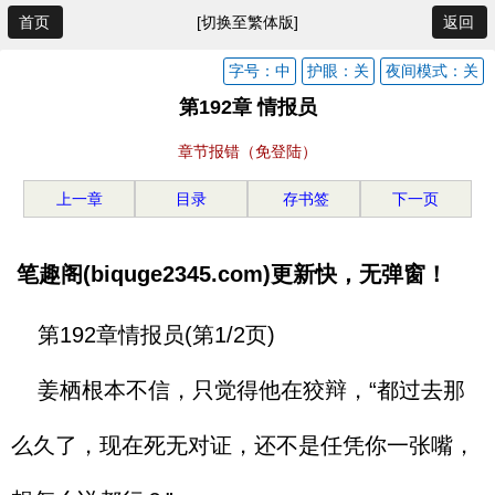
首页
[切换至繁体版]
返回
字号：中
护眼：关
夜间模式：关
第192章 情报员
章节报错（免登陆）
上一章
目录
存书签
下一页
笔趣阁(biquge2345.com)更新快，无弹窗！
第192章情报员(第1/2页)
姜栖根本不信，只觉得他在狡辩，“都过去那
么久了，现在死无对证，还不是任凭你一张嘴，