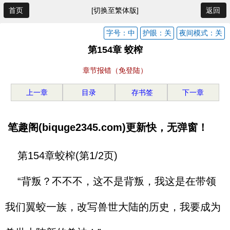
首页
[切换至繁体版]
返回
字号：中
护眼：关
夜间模式：关
第154章 蛟榨
章节报错（免登陆）
上一章
目录
存书签
下一章
笔趣阁(biquge2345.com)更新快，无弹窗！
第154章蛟榨(第1/2页)
“背叛？不不不，这不是背叛，我这是在带领
我们翼蛟一族，改写兽世大陆的历史，我要成为