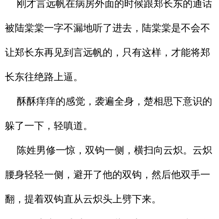
刚才言远帆在病房外面的时候跟郑长东的通话
被陆棠棠一字不漏地听了进去，陆棠棠是不会不
让郑长东再见到言远帆的，只有这样，才能将郑
长东往绝路上逼。
酥酥痒痒的感觉，袭遍全身，楚相思下意识的
躲了一下，轻嗔道。
陈姓男修一惊，双钩一侧，横扫向云炽。云炽
腰身轻轻一侧，避开了他的双钩，然后他双手一
翻，提着双钩直从云炽头上劈下来。