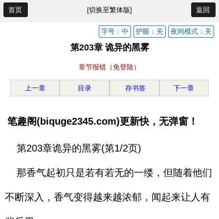
首页
[切换至繁体版]
返回
字号：中
护眼：关
夜间模式：关
第203章 诡异的黑雾
章节报错（免登陆）
上一章
目录
存书签
下一章
笔趣阁(biquge2345.com)更新快，无弹窗！
第203章诡异的黑雾(第1/2页)
那香气起初只是若有若无的一缕，但随着他们
不断深入，香气变得越来越浓郁，闻起来让人有