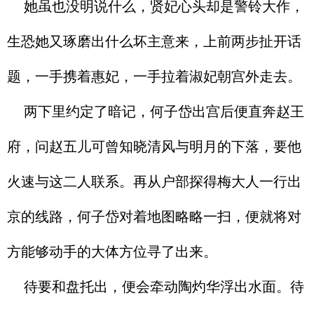
她虽也没明说什么，贤妃心头却是警铃大作，
生恐她又琢磨出什么坏主意来，上前两步扯开话
题，一手携着惠妃，一手拉着淑妃朝宫外走去。
两下里约定了暗记，何子岱出宫后便直奔赵王
府，问赵五儿可曾知晓清风与明月的下落，要他
火速与这二人联系。再从户部探得梅大人一行出
京的线路，何子岱对着地图略略一扫，便就将对
方能够动手的大体方位寻了出来。
待要和盘托出，便会牵动陶灼华浮出水面。待