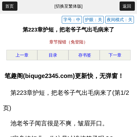
首页
[切换至繁体版]
返回
字号：中
护眼：关
夜间模式：关
第223章护短，把老爷子气出毛病来了
章节报错（免登陆）
上一章
目录
存书签
下一章
笔趣阁(biquge2345.com)更新快，无弹窗！
第223章护短，把老爷子气出毛病来了(第1/2
页)
池老爷子闻言很是不爽，皱眉开口。