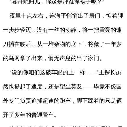
“宴舟媳妇儿，你这是冲谁摔筷子呢？”
夜里十点左右，连海平悄悄出了房门，惦着脚
一步步轻迈，没有一丝的动静，将一把雪亮的镰
刀插在腰后，从一堆杂物的底下，将藏了一年多
的鸟网拿了出来，悄无声息的出了家门。
“说的像咱们这破车跟的上一样……”王探长虽
然也提起了速度，还是望尘莫及——毕竟不像国
外专门负责追捕超速的跑车，脚下踩着的只是辆
开了多年的普通警车。