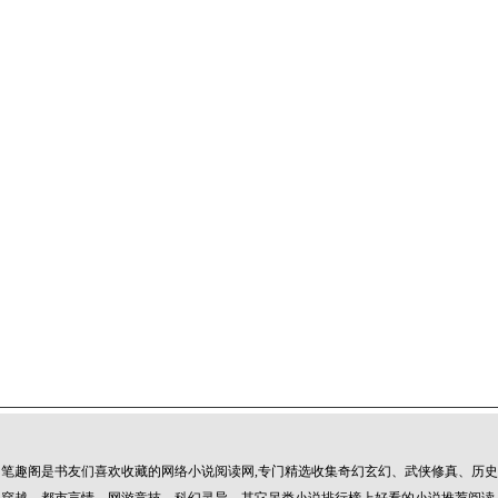
笔趣阁是书友们喜欢收藏的网络小说阅读网,专门精选收集奇幻玄幻、武侠修真、历史