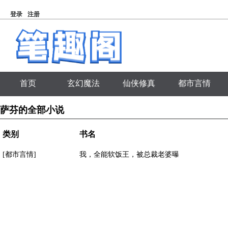
登录
注册
首页
玄幻魔法
仙侠修真
都市言情
萨芬的全部小说
类别
书名
[都市言情]
我，全能软饭王，被总裁老婆曝