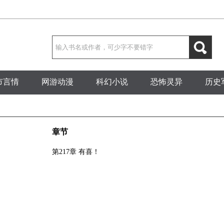
市言情
网游动漫
科幻小说
恐怖灵异
历史
章节
第217章 有喜！