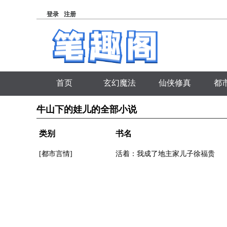
登录
注册
首页
玄幻魔法
仙侠修真
都
牛山下的娃儿的全部小说
类别
书名
[都市言情]
活着：我成了地主家儿子徐福贵