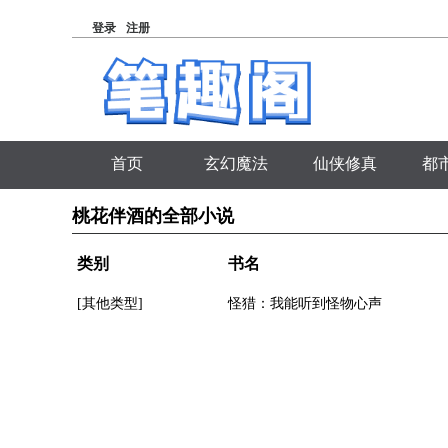
登录
注册
首页
玄幻魔法
仙侠修真
都
桃花伴酒的全部小说
类别
书名
[其他类型]
怪猎：我能听到怪物心声