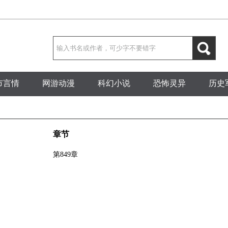
市言情
网游动漫
科幻小说
恐怖灵异
历史
章节
第849章